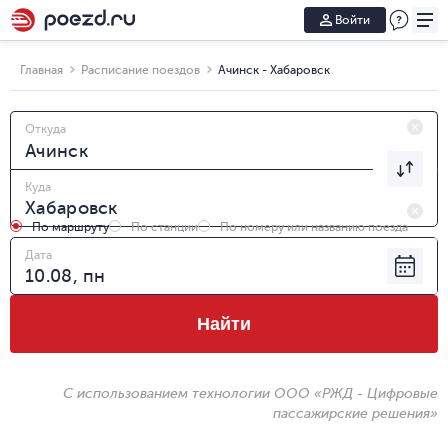
Войти
Главная
Расписание поездов
Ачинск - Хабаровск
Откуда
Куда
По маршруту
По станции
По номеру или названию поезда
Дата
Найти
С использованием технологии ООО «РЖД - Цифровые
пассажирские решения»