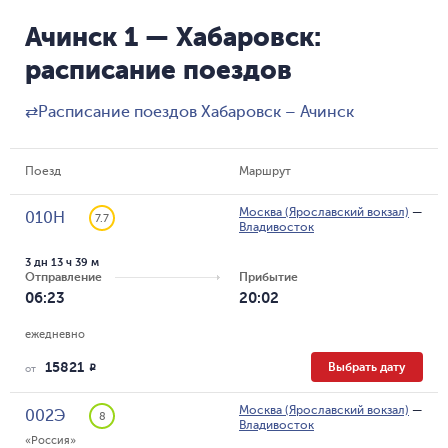
Ачинск 1 — Хабаровск:
расписание поездов
⇄
Расписание поездов Хабаровск – Ачинск
Поезд
Маршрут
Москва (Ярославский вокзал)
—
010Н
7.7
Владивосток
3 дн 13 ч 39 м
Отправление
Прибытие
06:23
20:02
ежедневно
15821
Выбрать дату
R
от
Москва (Ярославский вокзал)
—
002Э
8
Владивосток
«Россия»