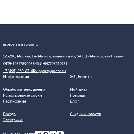
© 2026 ООО «УФС»
123290, Москва, 1-й Магистральный тупик, 5А БЦ «Магистраль Плаза»
ОГРН
1037789003845;
ИНН
7708510731
+7 (495) 269-83-65
support@poezd.ru
Информация
ЖД Билеты
Обработка перс. данных
Мой заказ
Использование cookie
Помощь
Расписание
Блог
Поезда
Скидки и новости
Электрички