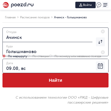
Войти
Главная
Расписание поездов
Ачинск - Голышманово
Откуда
Куда
По маршруту
По станции
По номеру или названию поезда
Дата
Найти
С использованием технологии ООО «РЖД - Цифровые
пассажирские решения»