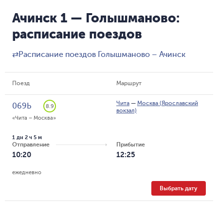
Ачинск 1 — Голышманово:
расписание поездов
⇄
Расписание поездов Голышманово – Ачинск
Поезд
Маршрут
Чита
—
Москва (Ярославский
069Ь
8.9
вокзал)
«Чита – Москва»
1 дн 2 ч 5 м
Отправление
Прибытие
10:20
12:25
ежедневно
Выбрать дату