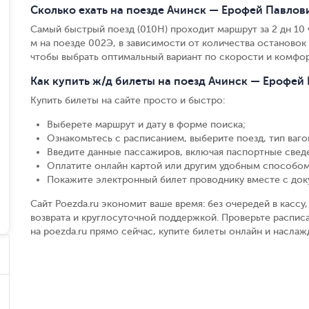
Сколько ехать на поезде Ачинск — Ерофей Павлов
Самый быстрый поезд (010Н) проходит маршрут за 2 дн 10 ч 
м на поезде 002Э, в зависимости от количества остановок и
чтобы выбрать оптимальный вариант по скорости и комфор
Как купить ж/д билеты на поезд Ачинск — Ерофей
Купить билеты на сайте просто и быстро
:
Выберете маршрут и дату в форме поиска
;
Ознакомьтесь с расписанием, выберите поезд, тип вагон
Введите данные пассажиров, включая паспортные свед
Оплатите онлайн картой или другим удобным способом
Покажите электронный билет проводнику вместе с до
Сайт Poezda.ru экономит ваше время: без очередей в касс
возврата и круглосуточной поддержкой. Проверьте распис
на poezda.ru прямо сейчас, купите билеты онлайн и насла