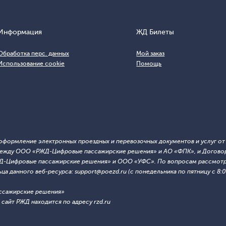
Информация
ЖД Билеты
Обработка перс. данных
Мой заказ
Использование cookie
Помощь
т оформление электронных проездных и перевозочных документов и услуг о
й между ООО «РЖД-Цифровые пассажирские решения» и АО «ФПК», и Договор
ЖД-Цифровые пассажирские решения» и ООО «УФС». По вопросам рассмотре
 данного веб-ресурса: support@poezd.ru (с понедельника по пятницу с 8:00
ссажирские решения»
сайт РЖД находится по адресу rzd.ru