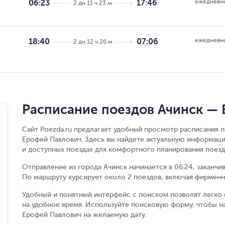
ежедневн
06:23
17:46
2 дн 11 ч 23 м
ежедневн
18:40
07:06
2 дн 12 ч 26 м
Расписание поездов Ачинск —
Сайт Poezda.ru предлагает удобный просмотр расписания 
Ерофей Павлович. Здесь вы найдете актуальную информаци
и доступных поездах для комфортного планирования поезд
Отправление из города Ачинск начинается в 06:24, заканчи
По маршруту курсирует около 2 поездов, включая фирменны
Удобный и понятный интерфейс с поиском позволят легко 
на удобное время. Используйте поисковую форму, чтобы н
Ерофей Павлович на желаемую дату.