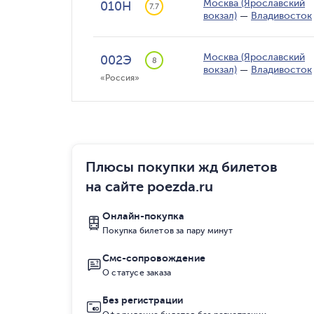
Москва (Ярославский
010Н
7.7
вокзал)
—
Владивосток
Москва (Ярославский
002Э
8
вокзал)
—
Владивосток
«Россия»
Плюсы покупки жд билетов
на сайте poezda.ru
Онлайн-покупка
Покупка билетов за пару минут
Смс-сопровождение
О статусе заказа
Без регистрации