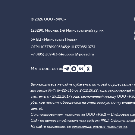
© 2026 ООО «УФС»
123290, Москва, 1-й Магистральный тупик,
5А БЦ «Магистраль Плаза»
ОГРН
1037789003845;
ИНН
7708510731
+7 (495) 269-83-65
support@poezd.ru
Мы в соц. сетях
Вы находитесь на сайте субагента, который осуществляе
договора № ФПК-22-316 от 27.12.2022 года, заключенны
системы от 29.12.2017 года, заключенный между ООО «Р
убытков просим обращаться на электронную почту владельца
центр).
С использованием технологии ООО «РЖД — Цифровые па
Сайт не является официальным сайтом РЖД. Официальный 
На сайте применяются
рекомендательные технологии
.