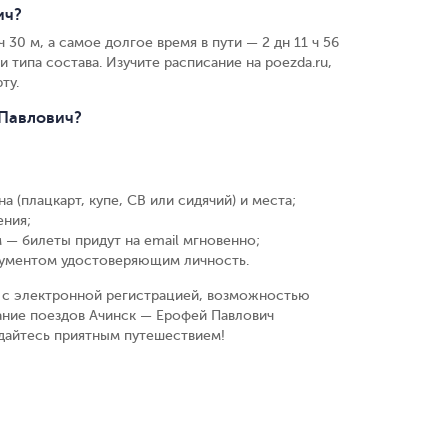
ич?
30 м, а самое долгое время в пути — 2 дн 11 ч 56
 типа состава. Изучите расписание на poezda.ru,
ту.
 Павлович?
а (плацкарт, купе, СВ или сидячий) и места
;
ения
;
 — билеты придут на email мгновенно
;
кументом удостоверяющим личность
.
у, с электронной регистрацией, возможностью
ание поездов Ачинск — Ерофей Павлович
ждайтесь приятным путешествием!