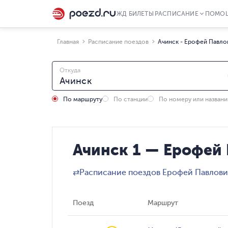
ЖД БИЛЕТЫ
РАСПИСАНИЕ
ПОМО
Главная
Расписание поездов
Ачинск - Ерофей Павло
Откуда
По маршруту
По станции
По номеру или назван
Ачинск 1 — Ерофей 
⇄
Расписание поездов Ерофей Павлови
Поезд
Маршрут