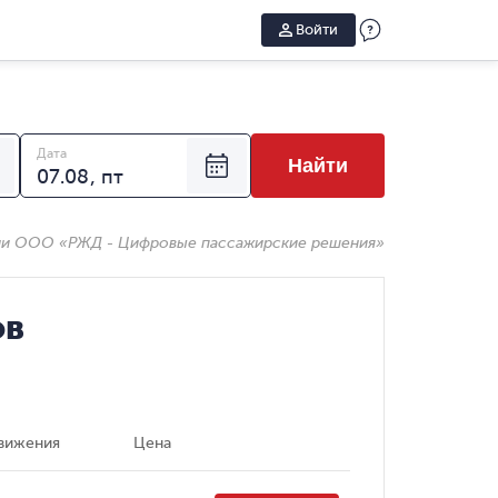
Войти
Дата
Найти
ии ООО «РЖД - Цифровые пассажирские решения»
ов
вижения
Цена