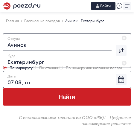
Войти
Главная
Расписание поездов
Ачинск - Екатеринбург
Откуда
Куда
По маршруту
По станции
По номеру или названию поезда
Дата
Найти
С использованием технологии ООО «РЖД - Цифровые
пассажирские решения»