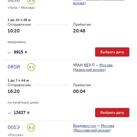
069Ь
8.9
вокзал)
«Чита – Москва»
1 дн 10 ч 28 м
Отправление
Прибытие
10:20
20:48
ежедневно
9915
Выбрать дату
R
от
УЛАН УДЭ П
—
Москва
081И
8.1
(Казанский вокзал)
1 дн 7 ч 44 м
Отправление
Прибытие
16:20
00:04
по нечётным дням
13637
Выбрать дату
R
от
Владивосток
—
Москва
001Э
8.2
(Ярославский вокзал)
«Россия»