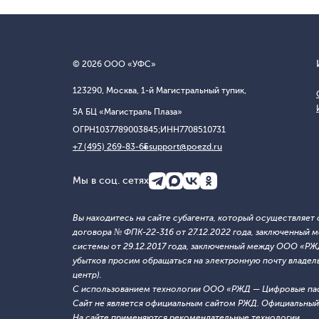
© 2026 ООО «УФС»
123290, Москва, 1-й Магистральный тупик,
5А БЦ «Магистраль Плаза»
ОГРН
1037789003845;
ИНН
7708510731
+7 (495) 269-83-65
support@poezd.ru
Мы в соц. сетях
Вы находитесь на сайте субагента, который осуществляе
договора № ФПК-22-316 от 27.12.2022 года, заключенны
системы от 29.12.2017 года, заключенный между ООО «Р
убытков просим обращаться на электронную почту владельца
центр).
С использованием технологии ООО «РЖД — Цифровые па
Сайт не является официальным сайтом РЖД. Официальный 
На сайте применяются
рекомендательные технологии
.