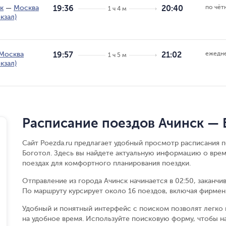
по чёт
к
—
Москва
19:36
20:40
1 ч 4 м
кзал)
ежедн
Москва
19:57
21:02
1 ч 5 м
кзал)
Расписание поездов Ачинск — 
Сайт Poezda.ru предлагает удобный просмотр расписания 
Боготол. Здесь вы найдете актуальную информацию о врем
поездах для комфортного планирования поездки.
Отправление из города Ачинск начинается в 02:50, заканчи
По маршруту курсирует около 16 поездов, включая фирменн
Удобный и понятный интерфейс с поиском позволят легко 
на удобное время. Используйте поисковую форму, чтобы н