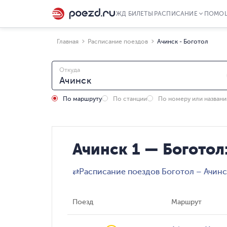
ЖД БИЛЕТЫ
РАСПИСАНИЕ
ПОМО
Главная
Расписание поездов
Ачинск - Боготол
Откуда
По маршруту
По станции
По номеру или назван
Ачинск 1 — Боготол
⇄
Расписание поездов Боготол – Ачинс
Поезд
Маршрут