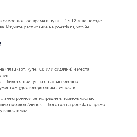
 самое долгое время в пути — 1 ч 12 м на поезде
ва. Изучите расписание на poezda.ru, чтобы
?
а (плацкарт, купе, СВ или сидячий) и места
;
ения
;
 — билеты придут на email мгновенно
;
кументом удостоверяющим личность
.
у, с электронной регистрацией, возможностью
ние поездов Ачинск — Боготол на poezda.ru прямо
путешествием!