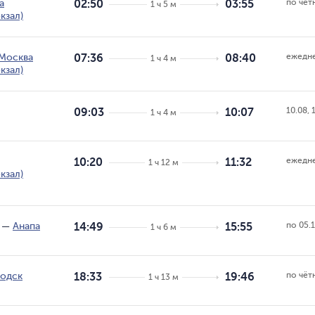
по чёт
а
02:50
03:55
1 ч 5 м
кзал)
ежедн
Москва
07:36
08:40
1 ч 4 м
кзал)
10.08, 
09:03
10:07
1 ч 4 м
ежедн
10:20
11:32
1 ч 12 м
кзал)
по 05.1
—
Анапа
14:49
15:55
1 ч 6 м
по чёт
одск
18:33
19:46
1 ч 13 м