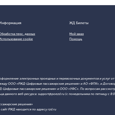
Информация
ЖД Билеты
Обработка перс. данных
Мой заказ
Использование cookie
Помощь
т оформление электронных проездных и перевозочных документов и услуг о
й между ООО «РЖД-Цифровые пассажирские решения» и АО «ФПК», и Договор
ЖД-Цифровые пассажирские решения» и ООО «УФС». По вопросам рассмотре
 данного веб-ресурса: support@poezd.ru (с понедельника по пятницу с 8:00
ссажирские решения»
сайт РЖД находится по адресу rzd.ru