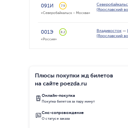
Северобайкальс
091И
7.9
(Ярославский во
«Северобайкальск – Москва»
Владивосток
—
001Э
8.2
(Ярославский во
«Россия»
Плюсы покупки жд билетов
на сайте poezda.ru
Онлайн-покупка
Покупка билетов за пару минут
Смс-сопровождение
О статусе заказа