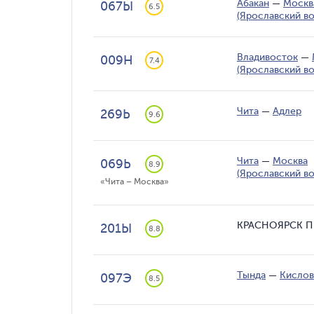
Абакан
—
Москв
067Ы
6.5
(Ярославский во
Владивосток
—
009Н
7.4
(Ярославский во
Чита
—
Адлер
269Ь
9.6
Чита
—
Москва
069Ь
8.9
(Ярославский во
«Чита – Москва»
КРАСНОЯРСК П
201Ы
8.8
Тында
—
Кислов
097Э
8.5