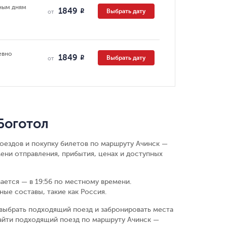
ным дням
1849
Выбрать дату
R
от
евно
1849
Выбрать дату
R
от
Боготол
поездов и покупку билетов по маршруту Ачинск —
ени отправления, прибытия, ценах и доступных
вается — в 19:56 по местному времени.
ые составы, такие как Россия.
выбрать подходящий поезд и забронировать места
айти подходящий поезд по маршруту Ачинск —