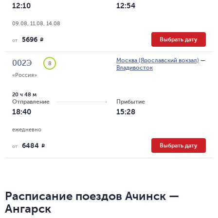
12:10
12:54
09.08, 11.08, 14.08
5696
Выбрать дату
R
от
Москва (Ярославский вокзал)
—
002Э
8
Владивосток
«Россия»
20 ч 48 м
Отправление
Прибытие
18:40
15:28
ежедневно
6484
Выбрать дату
R
от
Расписание поездов Ачинск —
Ангарск