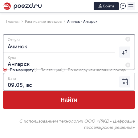
Войти
Главная
Расписание поездов
Ачинск - Ангарск
Откуда
Куда
По маршруту
По станции
По номеру или названию поезда
Дата
Найти
С использованием технологии ООО «РЖД - Цифровые
пассажирские решения»