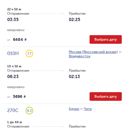
22 ч 50 м
Отправление
Прибытие
03:35
02:25
ежедневно
6484
Выбрать дату
R
от
Москва (Ярославский вокзал)
—
010Н
7.7
Владивосток
19 ч 50 м
Отправление
Прибытие
06:23
02:13
ежедневно
5696
Выбрать дату
R
от
Адлер
—
Чита
270С
8.2
1 дн 44 м
Отправление
Прибытие