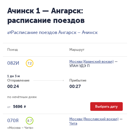
Ачинск 1 — Ангарск:
расписание поездов
⇄
Расписание поездов Ангарск – Ачинск
Поезд
Маршрут
Москва (Казанский вокзал)
—
082И
7.2
УЛАН УДЭ П
1 дн 3 м
Отправление
Прибытие
00:24
00:27
по нечётным дням
5696
Выбрать дату
R
от
Москва (Ярославский вокзал)
—
070Я
8.7
Чита
«Москва – Чита»