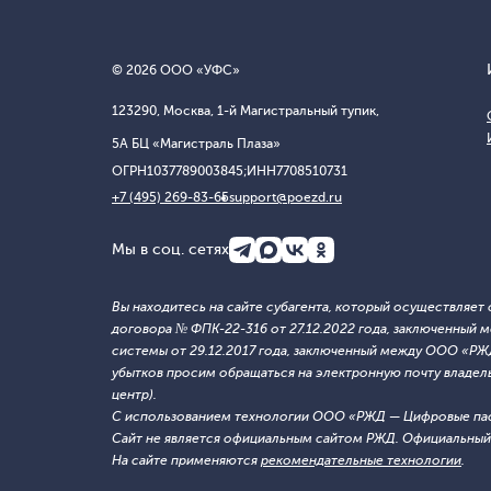
© 2026 ООО «УФС»
123290, Москва, 1-й Магистральный тупик,
5А БЦ «Магистраль Плаза»
ОГРН
1037789003845;
ИНН
7708510731
+7 (495) 269-83-65
support@poezd.ru
Мы в соц. сетях
Вы находитесь на сайте субагента, который осуществляе
договора № ФПК-22-316 от 27.12.2022 года, заключенны
системы от 29.12.2017 года, заключенный между ООО «Р
убытков просим обращаться на электронную почту владельца
центр).
С использованием технологии ООО «РЖД — Цифровые па
Сайт не является официальным сайтом РЖД. Официальный 
На сайте применяются
рекомендательные технологии
.