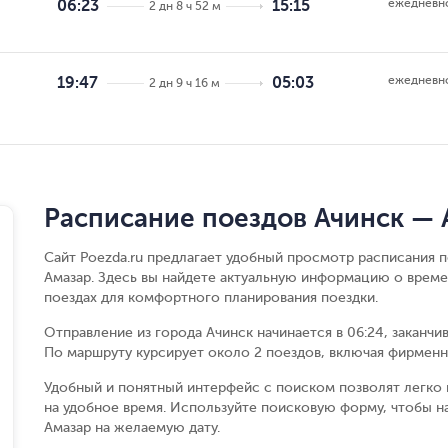
ежедневн
06:23
15:15
2 дн 8 ч 52 м
ежедневн
19:47
05:03
2 дн 9 ч 16 м
Расписание поездов Ачинск — 
Сайт Poezda.ru предлагает удобный просмотр расписания 
Амазар. Здесь вы найдете актуальную информацию о време
поездах для комфортного планирования поездки.
Отправление из города Ачинск начинается в 06:24, заканчи
По маршруту курсирует около 2 поездов, включая фирменны
Удобный и понятный интерфейс с поиском позволят легко 
на удобное время. Используйте поисковую форму, чтобы н
Амазар на желаемую дату.