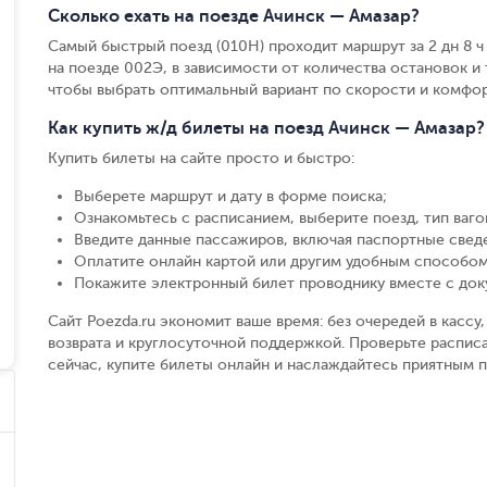
Сколько ехать на поезде Ачинск — Амазар?
Самый быстрый поезд (010Н) проходит маршрут за 2 дн 8 ч 3
на поезде 002Э, в зависимости от количества остановок и т
чтобы выбрать оптимальный вариант по скорости и комфор
Как купить ж/д билеты на поезд Ачинск — Амазар?
Купить билеты на сайте просто и быстро
:
Выберете маршрут и дату в форме поиска
;
Ознакомьтесь с расписанием, выберите поезд, тип вагон
Введите данные пассажиров, включая паспортные свед
Оплатите онлайн картой или другим удобным способом
Покажите электронный билет проводнику вместе с до
Сайт Poezda.ru экономит ваше время: без очередей в касс
возврата и круглосуточной поддержкой. Проверьте расписа
сейчас, купите билеты онлайн и наслаждайтесь приятным 