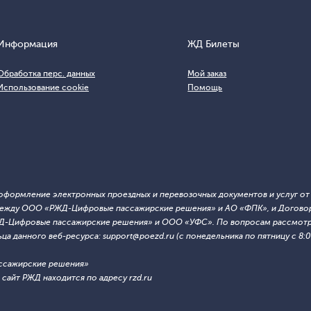
Информация
ЖД Билеты
Обработка перс. данных
Мой заказ
Использование cookie
Помощь
т оформление электронных проездных и перевозочных документов и услуг о
й между ООО «РЖД-Цифровые пассажирские решения» и АО «ФПК», и Договор
ЖД-Цифровые пассажирские решения» и ООО «УФС». По вопросам рассмотре
 данного веб-ресурса: support@poezd.ru (с понедельника по пятницу с 8:00
ссажирские решения»
сайт РЖД находится по адресу rzd.ru