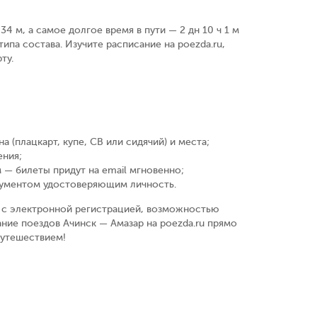
4 м, а самое долгое время в пути — 2 дн 10 ч 1 м
ипа состава. Изучите расписание на poezda.ru,
ту.
а (плацкарт, купе, СВ или сидячий) и места
;
ения
;
 — билеты придут на email мгновенно
;
кументом удостоверяющим личность
.
у, с электронной регистрацией, возможностью
ние поездов Ачинск — Амазар на poezda.ru прямо
путешествием!