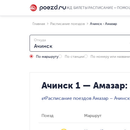
ЖД БИЛЕТЫ
РАСПИСАНИЕ
ПОМО
Главная
Расписание поездов
Ачинск - Амазар
Откуда
По маршруту
По станции
По номеру или назван
Ачинск 1 — Амазар:
⇄
Расписание поездов Амазар – Ачинск
Поезд
Маршрут