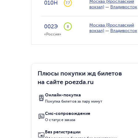
Москва (Ярославский
010Н
7.7
вокзал)
—
Владивосток
Москва (Ярославский
002Э
8
вокзал)
—
Владивосток
«Россия»
Плюсы покупки жд билетов
на сайте poezda.ru
Онлайн-покупка
Покупка билетов за пару минут
Смс-сопровождение
О статусе заказа
Без регистрации