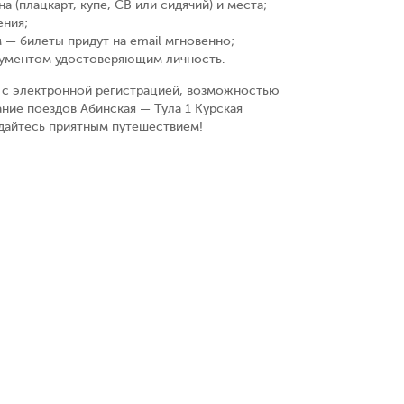
а (плацкарт, купе, СВ или сидячий) и места
;
ения
;
 — билеты придут на email мгновенно
;
кументом удостоверяющим личность
.
у, с электронной регистрацией, возможностью
ние поездов Абинская — Тула 1 Курская
ждайтесь приятным путешествием!