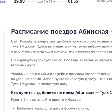
09.08, 10.0
кий
19:00
01:55
1 дн 6 ч 55 м
Расписание поездов Абинская —
Сайт Poezda.ru предлагает удобный просмотр расписания 
Тула 1 Курская. Здесь вы найдете актуальную информацию 
и доступных поездах для комфортного планирования поезд
По маршруту курсирует около 1 поезда, включая комфорта
вагонами-купе.
Удобный и понятный интерфейс с поиском позволят легко 
на удобное время. Используйте поисковую форму, чтобы н
Тула 1 Курская на желаемую дату.
Как купить ж/д билеты на поезд Абинская — Тула 1
Купить билеты на сайте просто и быстро
:
Выберете маршрут и дату в форме поиска
;