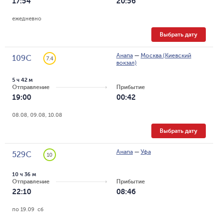
17:54
20:56
ежедневно
Выбрать дату
Анапа
—
Москва (Киевский
109С
7.4
вокзал)
5 ч 42 м
Отправление
Прибытие
19:00
00:42
08.08, 09.08, 10.08
Выбрать дату
Анапа
—
Уфа
529С
10
10 ч 36 м
Отправление
Прибытие
22:10
08:46
по 19.09  сб