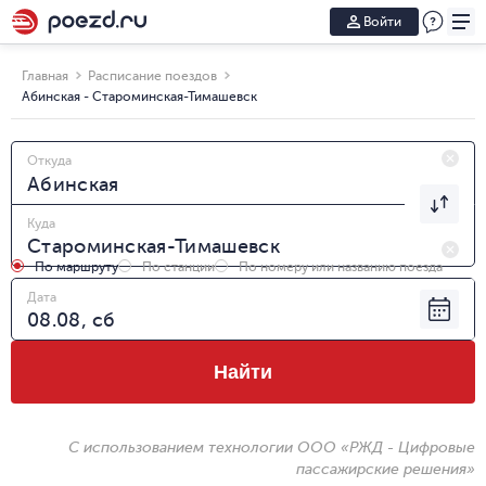
Войти
Главная
Расписание поездов
Абинская - Староминская-Тимашевск
Откуда
Куда
По маршруту
По станции
По номеру или названию поезда
Дата
Найти
С использованием технологии ООО «РЖД - Цифровые
пассажирские решения»