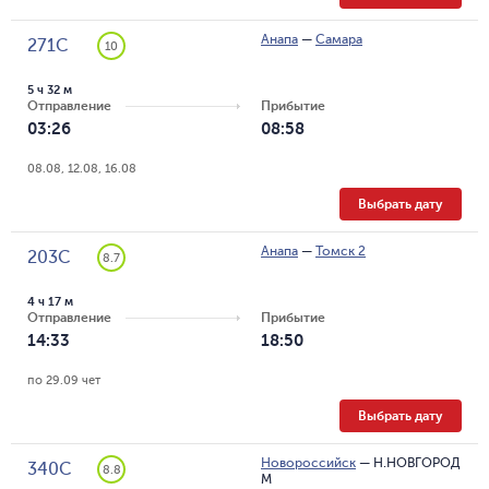
Анапа
—
Самара
271С
10
5 ч 32 м
Отправление
Прибытие
03:26
08:58
08.08, 12.08, 16.08
Выбрать дату
Анапа
—
Томск 2
203С
8.7
4 ч 17 м
Отправление
Прибытие
14:33
18:50
по 29.09 чет
Выбрать дату
Новороссийск
—
Н.НОВГОРОД
340С
8.8
М