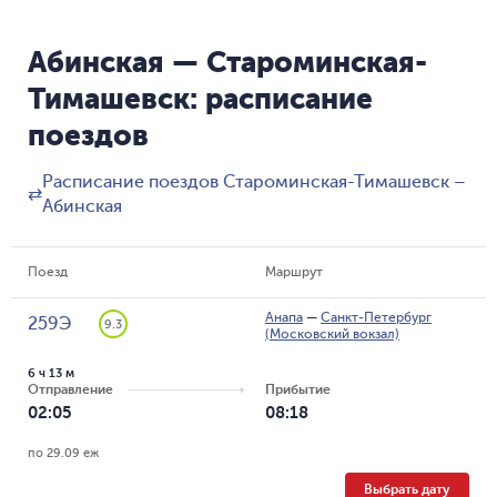
Абинская — Староминская-
Тимашевск: расписание
поездов
Расписание поездов Староминская-Тимашевск –
⇄
Абинская
Поезд
Маршрут
Анапа
—
Санкт-Петербург
259Э
9.3
(Московский вокзал)
6 ч 13 м
Отправление
Прибытие
02:05
08:18
по 29.09 еж
Выбрать дату