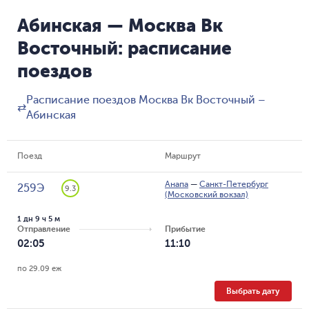
Абинская — Москва Вк
Восточный: расписание
поездов
Расписание поездов Москва Вк Восточный –
⇄
Абинская
Поезд
Маршрут
Анапа
—
Санкт-Петербург
259Э
9.3
(Московский вокзал)
1 дн 9 ч 5 м
Отправление
Прибытие
02:05
11:10
по 29.09 еж
Выбрать дату