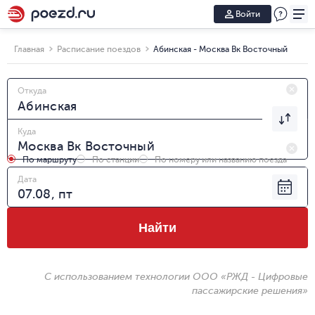
Войти
Главная
Расписание поездов
Абинская - Москва Вк Восточный
Откуда
Куда
По маршруту
По станции
По номеру или названию поезда
Дата
Найти
С использованием технологии ООО «РЖД - Цифровые
пассажирские решения»