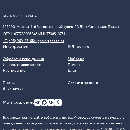
© 2026 ООО «УФС»
123290, Москва, 1-й Магистральный тупик, 5А БЦ «Магистраль Плаза»
ОГРН
1037789003845;
ИНН
7708510731
+7 (495) 269-83-65
support@poezd.ru
Информация
ЖД Билеты
Обработка перс. данных
Мой заказ
Использование cookie
Помощь
Расписание
Блог
Поезда
Скидки и новости
Электрички
Мы в соц. сетях
Вы находитесь на сайте субагента, который осуществляет оформление
электронных проездных и перевозочных документов и услуг от имени
железнодорожных перевозчиков на основании договора № ФПК-22-316