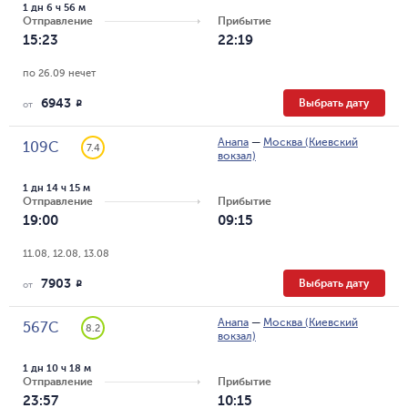
1 дн 6 ч 56 м
Отправление
Прибытие
15:23
22:19
по 26.09 нечет
6943
Выбрать дату
R
от
Анапа
—
Москва (Киевский
109С
7.4
вокзал)
1 дн 14 ч 15 м
Отправление
Прибытие
19:00
09:15
11.08, 12.08, 13.08
7903
Выбрать дату
R
от
Анапа
—
Москва (Киевский
567С
8.2
вокзал)
1 дн 10 ч 18 м
Отправление
Прибытие
23:57
10:15