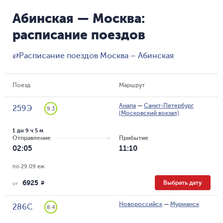
Абинская — Москва:
расписание поездов
⇄
Расписание поездов Москва – Абинская
Поезд
Маршрут
Анапа
—
Санкт-Петербург
259Э
9.3
(Московский вокзал)
1 дн 9 ч 5 м
Отправление
Прибытие
02:05
11:10
по 29.09 еж
6925
Выбрать дату
R
от
Новороссийск
—
Мурманск
286С
8.4