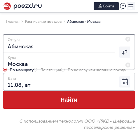
Войти
Главная
Расписание поездов
Абинская - Москва
Откуда
Куда
По маршруту
По станции
По номеру или названию поезда
Дата
Найти
С использованием технологии ООО «РЖД - Цифровые
пассажирские решения»