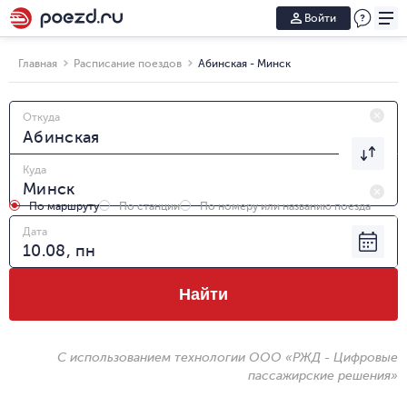
Войти
Главная
Расписание поездов
Абинская - Минск
Откуда
Куда
По маршруту
По станции
По номеру или названию поезда
Дата
Найти
С использованием технологии ООО «РЖД - Цифровые
пассажирские решения»