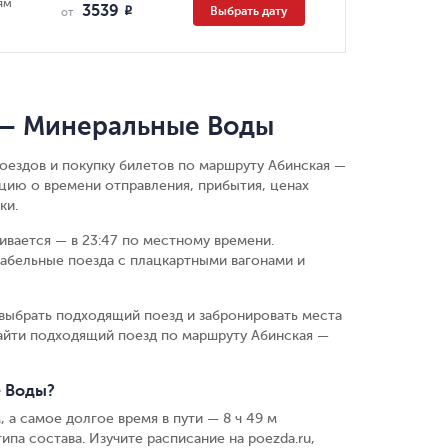
ям
3539
Выбрать дату
R
от
 — Минеральные Воды
поездов и покупку билетов по маршруту Абинская —
цию о времени отправления, прибытия, ценах
ки.
чивается — в 23:47 по местному времени.
абельные поезда с плацкартными вагонами и
выбрать подходящий поезд и забронировать места
айти подходящий поезд по маршруту Абинская —
е Воды?
 а самое долгое время в пути — 8 ч 49 м
ипа состава. Изучите расписание на poezda.ru,