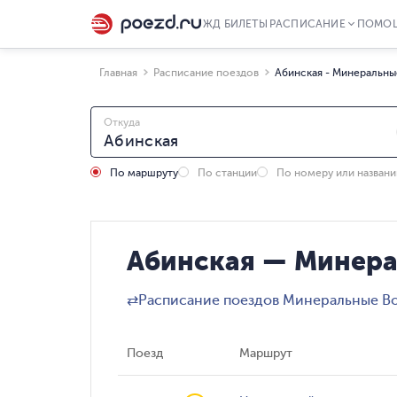
ЖД БИЛЕТЫ
РАСПИСАНИЕ
ПОМО
Главная
Расписание поездов
Абинская - Минеральны
Откуда
По маршруту
По станции
По номеру или назван
Абинская — Минера
⇄
Расписание поездов Минеральные Во
Поезд
Маршрут