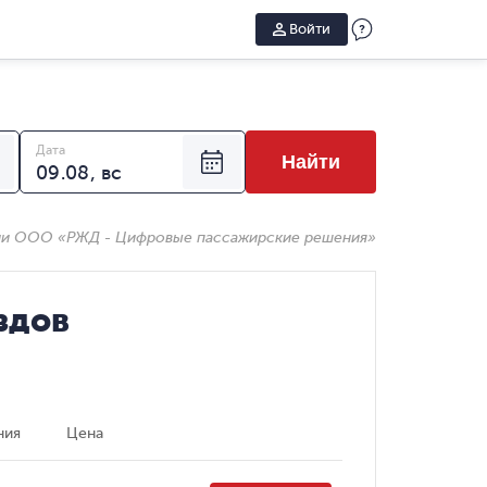
Войти
Дата
Найти
ии ООО «РЖД - Цифровые пассажирские решения»
здов
ния
Цена