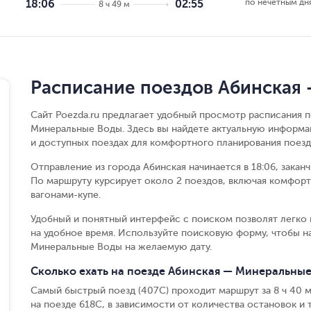
по нечётным дн
18:06
02:55
8 ч 49 м
Расписание поездов Абинская
Сайт Poezda.ru предлагает удобный просмотр расписания 
Минеральные Воды. Здесь вы найдете актуальную информа
и доступных поездах для комфортного планирования поезд
Отправление из города Абинская начинается в 18:06, закан
По маршруту курсирует около 2 поездов, включая комфорт
вагонами-купе.
Удобный и понятный интерфейс с поиском позволят легко 
на удобное время. Используйте поисковую форму, чтобы н
Минеральные Воды на желаемую дату.
Сколько ехать на поезде Абинская — Минеральны
Самый быстрый поезд (407С) проходит маршрут за 8 ч 40 м,
на поезде 618С, в зависимости от количества остановок и т