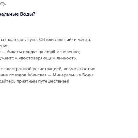
ту.
еральные Воды?
а (плацкарт, купе, СВ или сидячий) и места
;
ения
;
 — билеты придут на email мгновенно
;
кументом удостоверяющим личность
.
у, с электронной регистрацией, возможностью
сание поездов Абинская — Минеральные Воды
ждайтесь приятным путешествием!