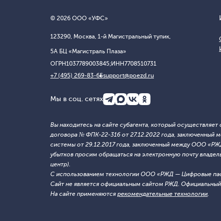
© 2026 ООО «УФС»
123290, Москва, 1-й Магистральный тупик,
5А БЦ «Магистраль Плаза»
ОГРН
1037789003845;
ИНН
7708510731
+7 (495) 269-83-65
support@poezd.ru
Мы в соц. сетях
Вы находитесь на сайте субагента, который осуществляе
договора № ФПК-22-316 от 27.12.2022 года, заключенны
системы от 29.12.2017 года, заключенный между ООО «Р
убытков просим обращаться на электронную почту владельца
центр).
С использованием технологии ООО «РЖД — Цифровые па
Сайт не является официальным сайтом РЖД. Официальный 
На сайте применяются
рекомендательные технологии
.