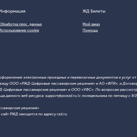
Информация
ЖД Билеты
Обработка перс. данных
Мой заказ
Использование cookie
Помощь
т оформление электронных проездных и перевозочных документов и услуг о
й между ООО «РЖД-Цифровые пассажирские решения» и АО «ФПК», и Договор
ЖД-Цифровые пассажирские решения» и ООО «УФС». По вопросам рассмотре
 данного веб-ресурса: support@poezd.ru (с понедельника по пятницу с 8:00
ссажирские решения»
сайт РЖД находится по адресу rzd.ru