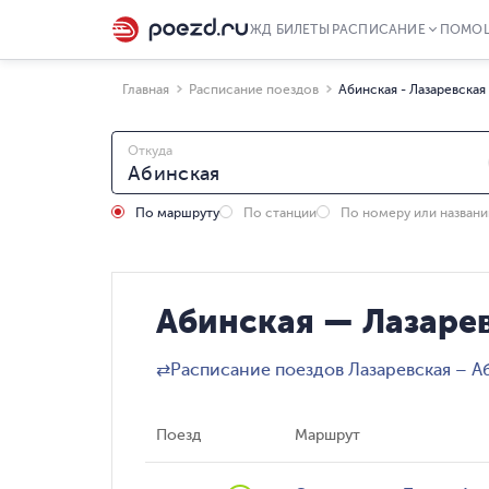
ЖД БИЛЕТЫ
РАСПИСАНИЕ
ПОМО
Главная
Расписание поездов
Абинская - Лазаревская
Откуда
По маршруту
По станции
По номеру или назван
Абинская — Лазарев
⇄
Расписание поездов Лазаревская – А
Поезд
Маршрут