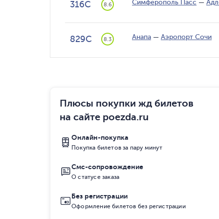
Симферополь Пасс
—
Адл
316С
8.6
Анапа
—
Аэропорт Сочи
829С
8.3
Плюсы покупки жд билетов
на сайте poezda.ru
Онлайн-покупка
Покупка билетов за пару минут
Смс-сопровождение
О статусе заказа
Без регистрации
Оформление билетов без регистрации