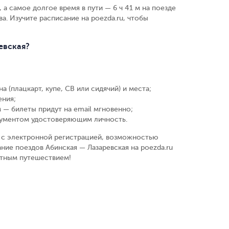
 а самое долгое время в пути — 6 ч 41 м на поезде
а. Изучите расписание на poezda.ru, чтобы
евская?
а (плацкарт, купе, СВ или сидячий) и места
;
ения
;
 — билеты придут на email мгновенно
;
кументом удостоверяющим личность
.
у, с электронной регистрацией, возможностью
ние поездов Абинская — Лазаревская на poezda.ru
ятным путешествием!