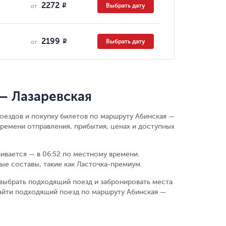
2272
Выбрать дату
R
от
2199
Выбрать дату
R
от
— Лазаревская
поездов и покупку билетов по маршруту Абинская —
времени отправления, прибытия, ценах и доступных
чивается — в 06:52 по местному времени.
ые составы, такие как Ласточка-премиум.
выбрать подходящий поезд и забронировать места
айти подходящий поезд по маршруту Абинская —