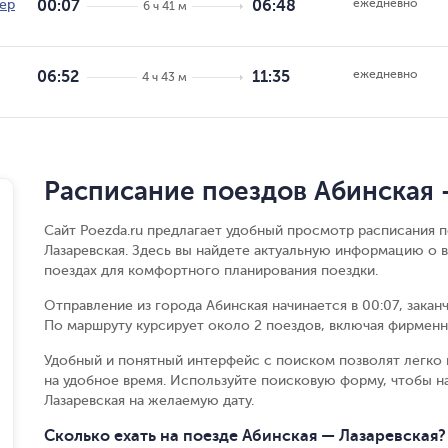
ежедневно
ер
00:07
06:48
6 ч 41 м
ежедневно
06:52
11:35
4 ч 43 м
Расписание поездов Абинская 
Сайт Poezda.ru предлагает удобный просмотр расписания 
Лазаревская. Здесь вы найдете актуальную информацию о 
поездах для комфортного планирования поездки.
Отправление из города Абинская начинается в 00:07, закан
По маршруту курсирует около 2 поездов, включая фирменн
Удобный и понятный интерфейс с поиском позволят легко 
на удобное время. Используйте поисковую форму, чтобы н
Лазаревская на желаемую дату.
Сколько ехать на поезде Абинская — Лазаревская?