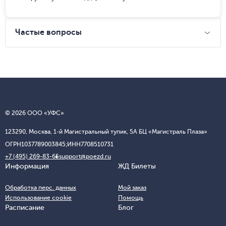
Частые вопросы
© 2026 ООО «УФС»
123290, Москва, 1-й Магистральный тупик, 5А БЦ «Магистраль Плаза»
ОГРН
1037789003845;
ИНН
7708510731
+7 (495) 269-83-65
support@poezd.ru
Информация
ЖД Билеты
Обработка перс. данных
Мой заказ
Использование cookie
Помощь
Расписание
Блог