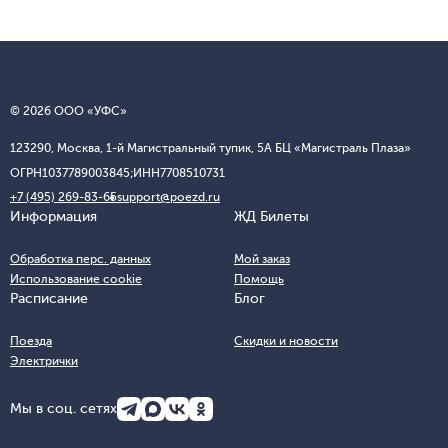
© 2026 ООО «УФС»
123290, Москва, 1-й Магистральный тупик, 5А БЦ «Магистраль Плаза»
ОГРН
1037789003845;
ИНН
7708510731
+7 (495) 269-83-65
support@poezd.ru
Информация
ЖД Билеты
Обработка перс. данных
Мой заказ
Использование cookie
Помощь
Расписание
Блог
Поезда
Скидки и новости
Электрички
Мы в соц. сетях