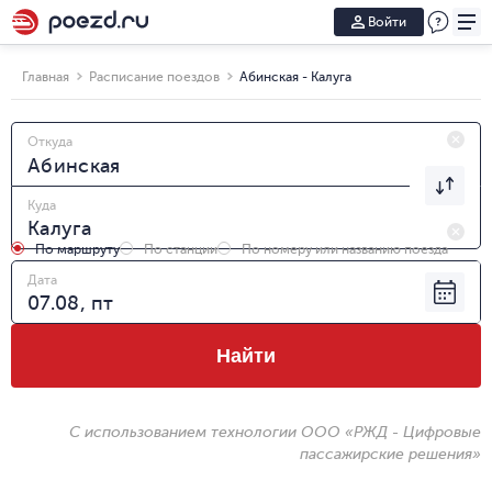
Войти
Главная
Расписание поездов
Абинская - Калуга
Откуда
Куда
По маршруту
По станции
По номеру или названию поезда
Дата
Найти
С использованием технологии ООО «РЖД - Цифровые
пассажирские решения»