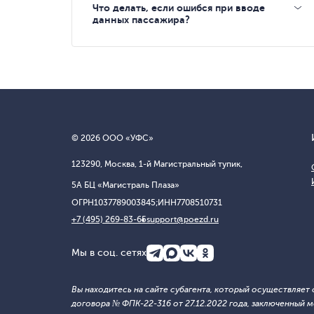
Что делать, если ошибся при вводе
данных пассажира?
© 2026 ООО «УФС»
123290, Москва, 1-й Магистральный тупик,
5А БЦ «Магистраль Плаза»
ОГРН
1037789003845;
ИНН
7708510731
+7 (495) 269-83-65
support@poezd.ru
Мы в соц. сетях
Вы находитесь на сайте субагента, который осуществляе
договора № ФПК-22-316 от 27.12.2022 года, заключенны