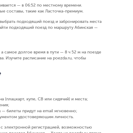
чивается — в 06:52 по местному времени.
ые составы, такие как Ласточка-премиум.
выбрать подходящий поезд и забронировать места
айти подходящий поезд по маршруту Абинская —
 а самое долгое время в пути — 8 ч 52 м на поезде
а. Изучите расписание на poezda.ru, чтобы
?
а (плацкарт, купе, СВ или сидячий) и места
;
ения
;
 — билеты придут на email мгновенно
;
кументом удостоверяющим личность
.
у, с электронной регистрацией, возможностью