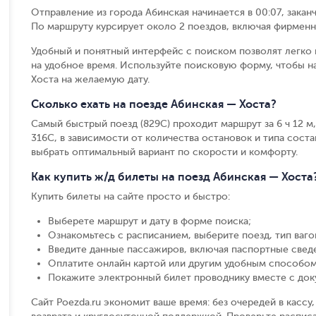
Отправление из города Абинская начинается в 00:07, закан
По маршруту курсирует около 2 поездов, включая фирменн
Удобный и понятный интерфейс с поиском позволят легко 
на удобное время. Используйте поисковую форму, чтобы н
Хоста на желаемую дату.
Сколько ехать на поезде Абинская — Хоста?
Самый быстрый поезд (829С) проходит маршрут за 6 ч 12 м,
316С, в зависимости от количества остановок и типа состав
выбрать оптимальный вариант по скорости и комфорту.
Как купить ж/д билеты на поезд Абинская — Хоста
Купить билеты на сайте просто и быстро
:
Выберете маршрут и дату в форме поиска
;
Ознакомьтесь с расписанием, выберите поезд, тип вагон
Введите данные пассажиров, включая паспортные свед
Оплатите онлайн картой или другим удобным способом
Покажите электронный билет проводнику вместе с до
Сайт Poezda.ru экономит ваше время: без очередей в касс