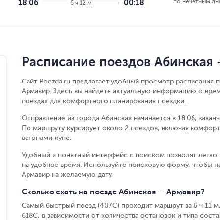
по нечётным дн
18:06
00:18
6 ч 12 м
Расписание поездов Абинская
Сайт Poezda.ru предлагает удобный просмотр расписания 
Армавир. Здесь вы найдете актуальную информацию о врем
поездах для комфортного планирования поездки.
Отправление из города Абинская начинается в 18:06, закан
По маршруту курсирует около 2 поездов, включая комфорт
вагонами-купе.
Удобный и понятный интерфейс с поиском позволят легко 
на удобное время. Используйте поисковую форму, чтобы н
Армавир на желаемую дату.
Сколько ехать на поезде Абинская — Армавир?
Самый быстрый поезд (407С) проходит маршрут за 6 ч 11 м,
618С, в зависимости от количества остановок и типа состав