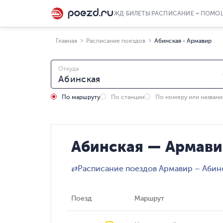
ЖД БИЛЕТЫ
РАСПИСАНИЕ
ПОМО
Главная
Расписание поездов
Абинская - Армавир
Откуда
По маршруту
По станции
По номеру или назван
Абинская — Армави
⇄
Расписание поездов Армавир – Абин
Поезд
Маршрут