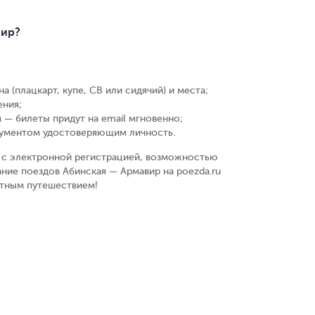
вир?
а (плацкарт, купе, СВ или сидячий) и места
;
ения
;
 — билеты придут на email мгновенно
;
кументом удостоверяющим личность
.
у, с электронной регистрацией, возможностью
ние поездов Абинская — Армавир на poezda.ru
ятным путешествием!