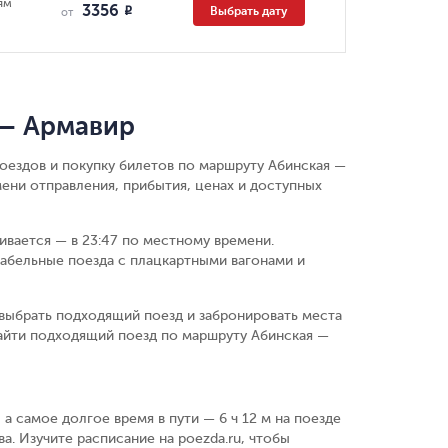
ям
3356
Выбрать дату
R
от
 — Армавир
поездов и покупку билетов по маршруту Абинская —
ени отправления, прибытия, ценах и доступных
чивается — в 23:47 по местному времени.
абельные поезда с плацкартными вагонами и
выбрать подходящий поезд и забронировать места
айти подходящий поезд по маршруту Абинская —
 а самое долгое время в пути — 6 ч 12 м на поезде
а. Изучите расписание на poezda.ru, чтобы