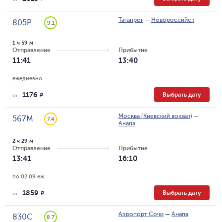
Таганрог
—
Новороссийск
805Р
9.1
1 ч 59 м
Отправление
Прибытие
11:41
13:40
ежедневно
1176
Выбрать дату
R
от
Москва (Киевский вокзал)
—
567М
7.4
Анапа
2 ч 29 м
Отправление
Прибытие
13:41
16:10
по 02.09 еж
1859
Выбрать дату
R
от
Аэропорт Сочи
—
Анапа
830С
8.7