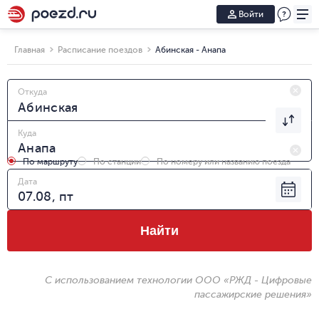
Войти
Главная
Расписание поездов
Абинская - Анапа
Откуда
Куда
По маршруту
По станции
По номеру или названию поезда
Дата
Найти
С использованием технологии ООО «РЖД - Цифровые
пассажирские решения»