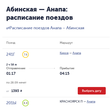
Абинская — Анапа:
расписание поездов
⇄
Расписание поездов Анапа – Абинская
Поезд
Маршрут
Киров
—
Анапа
241Г
7.6
2 ч 58 м
Отправление
Прибытие
01:17
04:15
по 28.09 нечет
1393
Выбрать дату
R
от
КРАСНОЯРСК П
—
Анапа
201Ы
8.8