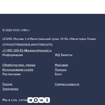
© 2026 ООО «УФС»
123290, Москва, 1-й Магистральный тупик, 5А БЦ «Магистраль Плаза»
ОГРН
1037789003845;
ИНН
7708510731
+7 (495) 269-83-65
support@poezd.ru
Информация
ЖД Билеты
Обработка перс. данных
Мой заказ
Использование cookie
Помощь
Расписание
Блог
Поезда
Скидки и новости
Электрички
Мы в соц. сетях