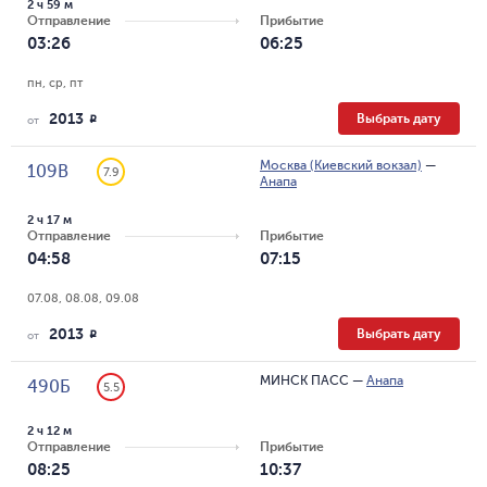
2 ч 59 м
Отправление
Прибытие
03:26
06:25
пн, ср, пт
2013
Выбрать дату
R
от
Москва (Киевский вокзал)
—
109В
7.9
Анапа
2 ч 17 м
Отправление
Прибытие
04:58
07:15
07.08, 08.08, 09.08
2013
Выбрать дату
R
от
МИНСК ПАСС
—
Анапа
490Б
5.5
2 ч 12 м
Отправление
Прибытие
08:25
10:37