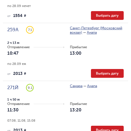
по 28.09 нечет
1554
Выбрать дату
R
от
Санкт-Петербург (Московский
259А
7.1
вокзал)
—
Анапа
2 ч 13 м
Отправление
Прибытие
10:47
13:00
по 28.09 еж
2013
Выбрать дату
R
от
Самара
—
Анапа
271Й
9.1
1 ч 50 м
Отправление
Прибытие
11:30
13:20
07.08, 11.08, 15.08
2013
Выбрать дату
R
от