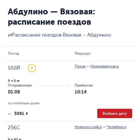
Абдулино — Вязовая:
расписание поездов
⇄
Расписание поездов Вязовая – Абдулино
Поезд
Маршрут
Пенза
—
Нижневартовск
102Й
7
9 ч 6 м
Отправление
Прибытие
01:08
10:14
по нечётным дням
3061
Выбрать дату
R
от
Новороссийск
—
Челябинск
256С
9 ч 42 м