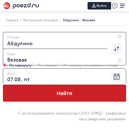
Войти
Главная
Расписание поездов
Абдулино - Вязовая
Откуда
Куда
По маршруту
По станции
По номеру или названию поезда
Дата
Найти
С использованием технологии ООО «РЖД - Цифровые
пассажирские решения»