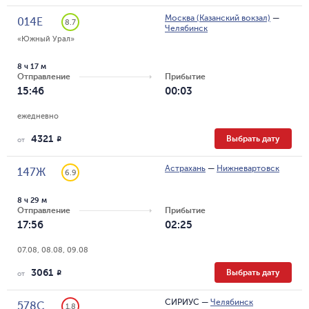
Москва (Казанский вокзал)
—
014Е
8.7
Челябинск
«Южный Урал»
8 ч 17 м
Отправление
Прибытие
15:46
00:03
ежедневно
4321
Выбрать дату
R
от
Астрахань
—
Нижневартовск
147Ж
6.9
8 ч 29 м
Отправление
Прибытие
17:56
02:25
07.08, 08.08, 09.08
3061
Выбрать дату
R
от
СИРИУС
—
Челябинск
578С
1.8