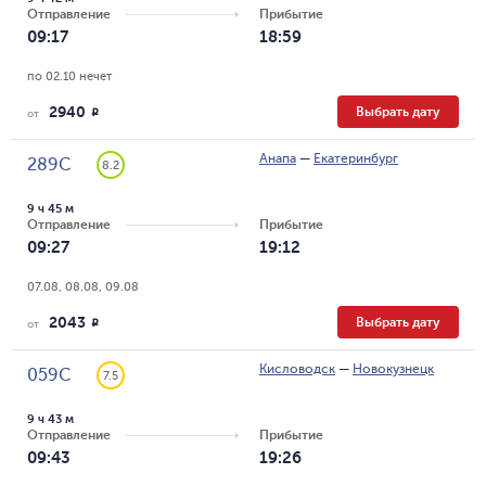
Отправление
Прибытие
09:17
18:59
по 02.10 нечет
2940
Выбрать дату
R
от
Анапа
—
Екатеринбург
289С
8.2
9 ч 45 м
Отправление
Прибытие
09:27
19:12
07.08, 08.08, 09.08
2043
Выбрать дату
R
от
Кисловодск
—
Новокузнецк
059С
7.5
9 ч 43 м
Отправление
Прибытие
09:43
19:26