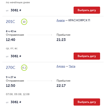
по нечётным дням
3061
Выбрать дату
R
от
Анапа
—
КРАСНОЯРСК П
201С
10
8 ч 43 м
Отправление
Прибытие
12:40
21:23
ср, пт, вс
3061
Выбрать дату
R
от
Адлер
—
Чита
270С
8.2
9 ч 27 м
Отправление
Прибытие
12:50
22:17
07.08, 09.08, 12.08
3061
Выбрать дату
R
от