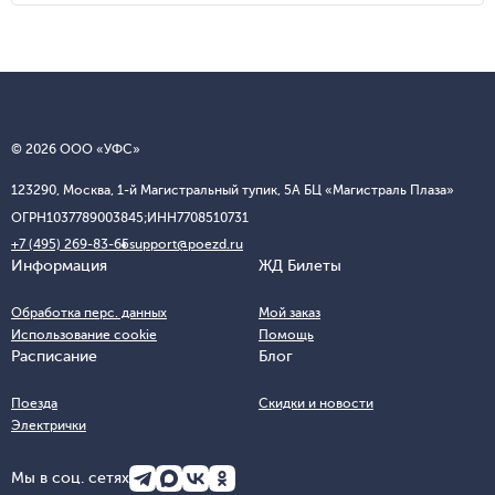
© 2026 ООО «УФС»
123290, Москва, 1-й Магистральный тупик, 5А БЦ «Магистраль Плаза»
ОГРН
1037789003845;
ИНН
7708510731
+7 (495) 269-83-65
support@poezd.ru
Информация
ЖД Билеты
Обработка перс. данных
Мой заказ
Использование cookie
Помощь
Расписание
Блог
Поезда
Скидки и новости
Электрички
Мы в соц. сетях