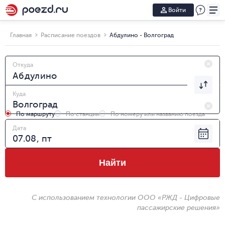
Войти
Главная
Расписание поездов
Абдулино - Волгоград
Откуда
Куда
По маршруту
По станции
По номеру или названию поезда
Дата
Найти
С использованием технологии ООО «РЖД - Цифровые
пассажирские решения»