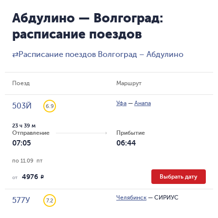
Абдулино — Волгоград:
расписание поездов
⇄
Расписание поездов Волгоград – Абдулино
Поезд
Маршрут
Уфа
—
Анапа
503Й
6.9
23 ч 39 м
Отправление
Прибытие
07:05
06:44
по 11.09  пт
4976
Выбрать дату
R
от
Челябинск
—
СИРИУС
577У
7.2