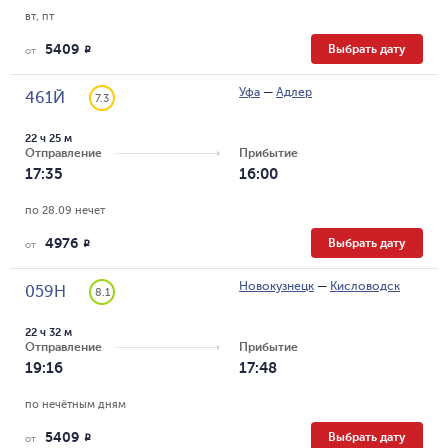
вт, пт
5409
Выбрать дату
R
от
Уфа
—
Адлер
461Й
7.3
22 ч 25 м
Отправление
Прибытие
17:35
16:00
по 28.09 нечет
4976
Выбрать дату
R
от
Новокузнецк
—
Кисловодск
059Н
8.1
22 ч 32 м
Отправление
Прибытие
19:16
17:48
по нечётным дням
5409
Выбрать дату
R
от