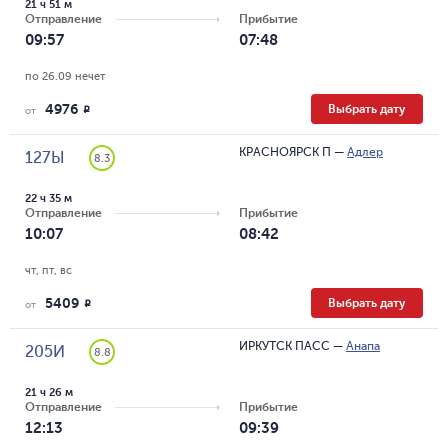
21 ч 51 м
Отправление
Прибытие
09:57
07:48
по 26.09 нечет
4976
Выбрать дату
R
от
КРАСНОЯРСК П
—
Адлер
127Ы
8.3
22 ч 35 м
Отправление
Прибытие
10:07
08:42
чт, пт, вс
5409
Выбрать дату
R
от
ИРКУТСК ПАСС
—
Анапа
205И
8.8
21 ч 26 м
Отправление
Прибытие
12:13
09:39