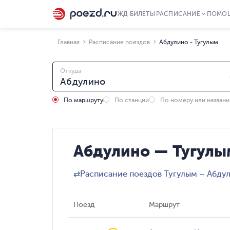
ЖД БИЛЕТЫ
РАСПИСАНИЕ
ПОМО
Главная
Расписание поездов
Абдулино - Тугулым
Откуда
По маршруту
По станции
По номеру или назван
Абдулино — Тугулы
⇄
Расписание поездов Тугулым – Абду
Поезд
Маршрут