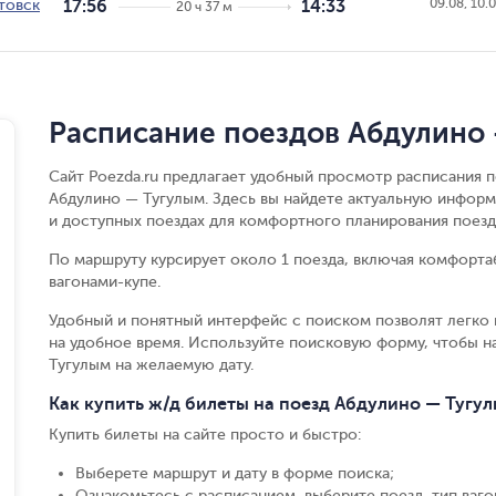
09.08, 10.0
товск
17:56
14:33
20 ч 37 м
Расписание поездов Абдулино
Сайт Poezda.ru предлагает удобный просмотр расписания п
Абдулино — Тугулым. Здесь вы найдете актуальную информ
и доступных поездах для комфортного планирования поезд
По маршруту курсирует около 1 поезда, включая комфорта
вагонами-купе.
Удобный и понятный интерфейс с поиском позволят легко 
на удобное время. Используйте поисковую форму, чтобы 
Тугулым на желаемую дату.
Как купить ж/д билеты на поезд Абдулино — Тугу
Купить билеты на сайте просто и быстро
:
Выберете маршрут и дату в форме поиска
;
Ознакомьтесь с расписанием, выберите поезд, тип вагон