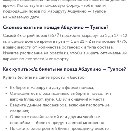
время. Используйте поисковую форму, чтобы найти
подходящий поезд по маршруту Абдулино — Туапсе
на желаемую дату.
Сколько ехать на поезде Абдулино — Туапсе?
Самый быстрый поезд (357Й) проходит маршрут за 1 дн 17 ч 12
м, а самое долгое время в пути — 1 дн 21 ч 2 м на поезде 477У,
в зависимости от количества остановок и типа состава.
Изучите расписание на poezda.ru, чтобы выбрать оптимальный
вариант по скорости и комфорту.
Как купить ж/д билеты на поезд Абдулино — Туапсе?
Купить билеты на сайте просто и быстро
:
Выберете маршрут и дату в форме поиска
;
Ознакомьтесь с расписанием, выберите поезд, тип
вагона (плацкарт, купе, СВ или сидячий) и места
;
Введите данные пассажиров, включая паспортные
сведения
;
Оплатите онлайн картой или другим удобным
способом — билеты придут на email мгновенно
;
Покажите электронный билет проводнику вместе