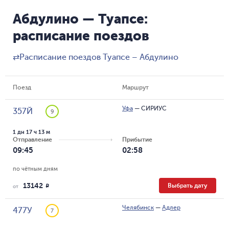
Абдулино — Туапсе:
расписание поездов
⇄
Расписание поездов Туапсе – Абдулино
Поезд
Маршрут
Уфа
—
СИРИУС
357Й
9
1 дн 17 ч 13 м
Отправление
Прибытие
09:45
02:58
по чётным дням
13142
Выбрать дату
R
от
Челябинск
—
Адлер
477У
7