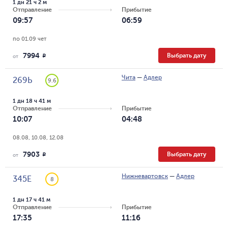
1 дн 21 ч 2 м
Отправление
Прибытие
09:57
06:59
по 01.09 чет
7994
Выбрать дату
R
от
Чита
—
Адлер
269Ь
9.6
1 дн 18 ч 41 м
Отправление
Прибытие
10:07
04:48
08.08, 10.08, 12.08
7903
Выбрать дату
R
от
Нижневартовск
—
Адлер
345Е
8
1 дн 17 ч 41 м
Отправление
Прибытие
17:35
11:16