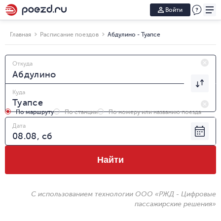
Войти
Главная
Расписание поездов
Абдулино - Туапсе
Откуда
Куда
По маршруту
По станции
По номеру или названию поезда
Дата
Найти
С использованием технологии ООО «РЖД - Цифровые
пассажирские решения»