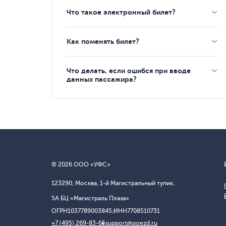
Что такое электронный билет?
Как поменять билет?
Что делать, если ошибся при вводе
данных пассажира?
© 2026 ООО «УФС»
123290, Москва, 1-й Магистральный тупик,
5А БЦ «Магистраль Плаза»
ОГРН
1037789003845;
ИНН
7708510731
+7 (495) 269-83-65
support@poezd.ru