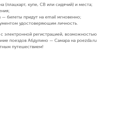
а (плацкарт, купе, СВ или сидячий) и места
;
ения
;
 — билеты придут на email мгновенно
;
кументом удостоверяющим личность
.
у, с электронной регистрацией, возможностью
ание поездов Абдулино — Самара на poezda.ru
ятным путешествием!