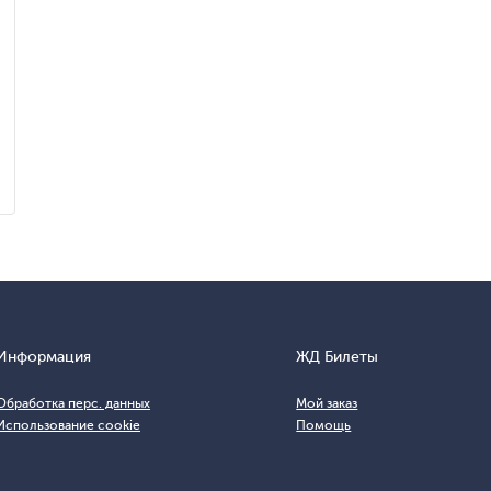
Информация
ЖД Билеты
Обработка перс. данных
Мой заказ
Использование cookie
Помощь