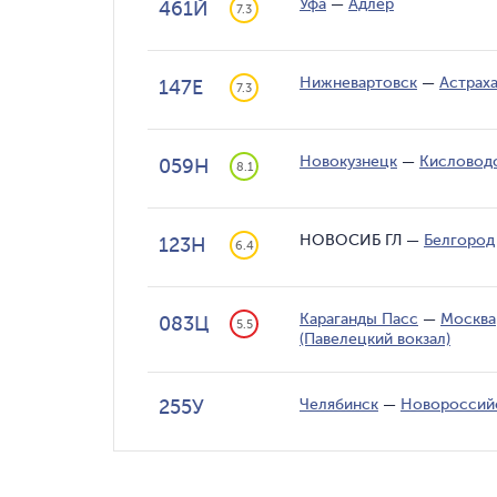
Уфа
—
Адлер
461Й
7.3
Нижневартовск
—
Астрах
147Е
7.3
Новокузнецк
—
Кисловод
059Н
8.1
НОВОСИБ ГЛ
—
Белгород
123Н
6.4
Караганды Пасс
—
Москва
083Ц
5.5
(Павелецкий вокзал)
255У
Челябинск
—
Новороссий