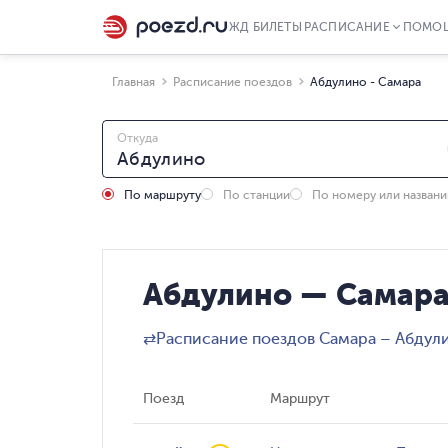
ЖД БИЛЕТЫ
РАСПИСАНИЕ
ПОМО
Главная
Расписание поездов
Абдулино - Самара
Откуда
По маршруту
По станции
По номеру или назван
Абдулино — Самара
⇄
Расписание поездов Самара – Абдул
Поезд
Маршрут