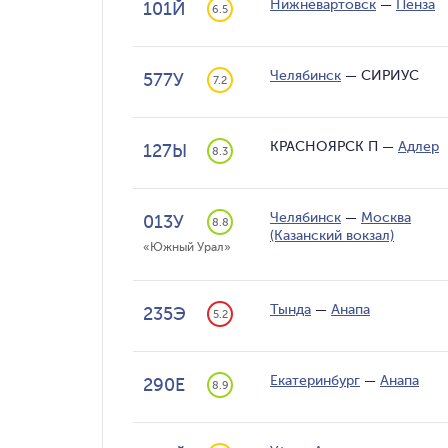
Нижневартовск
—
Пенза
101Й
6.5
Челябинск
—
СИРИУС
577У
7.2
КРАСНОЯРСК П
—
Адлер
127Ы
8.3
Челябинск
—
Москва
013У
8.8
(Казанский вокзал)
«Южный Урал»
Тында
—
Анапа
235Э
5.2
Екатеринбург
—
Анапа
290Е
8.9