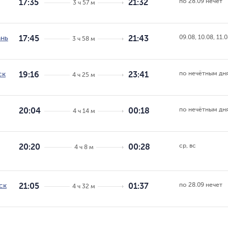
по 28.09 нечет
17:35
21:32
3 ч 57 м
09.08, 10.08, 11.
ань
17:45
21:43
3 ч 58 м
по нечётным дн
ск
19:16
23:41
4 ч 25 м
по нечётным дн
20:04
00:18
4 ч 14 м
ср, вс
20:20
00:28
4 ч 8 м
по 28.09 нечет
ск
21:05
01:37
4 ч 32 м