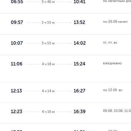
по нечётным дн
06:55
10:41
3 ч 46 м
по 26.09 нечет
09:57
13:52
3 ч 55 м
чт, пт, вс
10:07
14:02
3 ч 55 м
ежедневно
11:06
15:24
4 ч 18 м
по 13.09  вс
12:13
16:27
4 ч 14 м
09.08, 10.08, 11.
12:23
16:39
4 ч 16 м