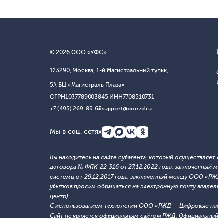
© 2026 ООО «УФС»
123290, Москва, 1-й Магистральный тупик,
5А БЦ «Магистраль Плаза»
ОГРН
1037789003845;
ИНН
7708510731
+7 (495) 269-83-65
support@poezd.ru
Мы в соц. сетях
Вы находитесь на сайте субагента, который осуществляе
договора № ФПК-22-316 от 27.12.2022 года, заключенны
системы от 29.12.2017 года, заключенный между ООО «Р
убытков просим обращаться на электронную почту владельца
центр).
С использованием технологии ООО «РЖД — Цифровые па
Сайт не является официальным сайтом РЖД. Официальный 