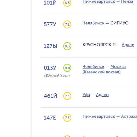
Нижневартовск
—
Пенза
101Й
6.5
Челябинск
—
СИРИУС
577У
7.2
КРАСНОЯРСК П
—
Адлер
127Ы
8.3
Челябинск
—
Москва
013У
8.8
(Казанский вокзал)
«Южный Урал»
Уфа
—
Адлер
461Й
7.3
Нижневартовск
—
Астрах
147Е
7.3