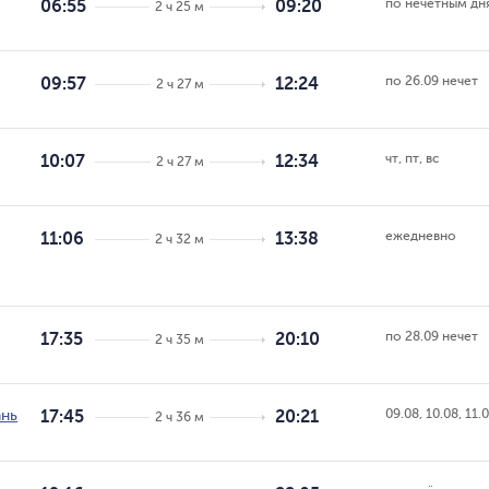
по нечётным дн
06:55
09:20
2 ч 25 м
по 26.09 нечет
09:57
12:24
2 ч 27 м
чт, пт, вс
10:07
12:34
2 ч 27 м
ежедневно
11:06
13:38
2 ч 32 м
по 28.09 нечет
17:35
20:10
2 ч 35 м
09.08, 10.08, 11.
ань
17:45
20:21
2 ч 36 м