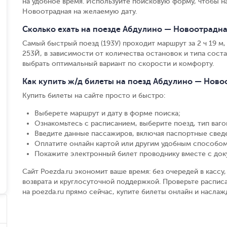
на удобное время. Используйте поисковую форму, чтобы 
Новоотрадная на желаемую дату.
Сколько ехать на поезде Абдулино — Новоотрадна
Самый быстрый поезд (193У) проходит маршрут за 2 ч 19 м, 
253Й, в зависимости от количества остановок и типа соста
выбрать оптимальный вариант по скорости и комфорту.
Как купить ж/д билеты на поезд Абдулино — Ново
Купить билеты на сайте просто и быстро
:
Выберете маршрут и дату в форме поиска
;
Ознакомьтесь с расписанием, выберите поезд, тип вагон
Введите данные пассажиров, включая паспортные свед
Оплатите онлайн картой или другим удобным способом
Покажите электронный билет проводнику вместе с до
Сайт Poezda.ru экономит ваше время: без очередей в касс
возврата и круглосуточной поддержкой. Проверьте распи
на poezda.ru прямо сейчас, купите билеты онлайн и насла