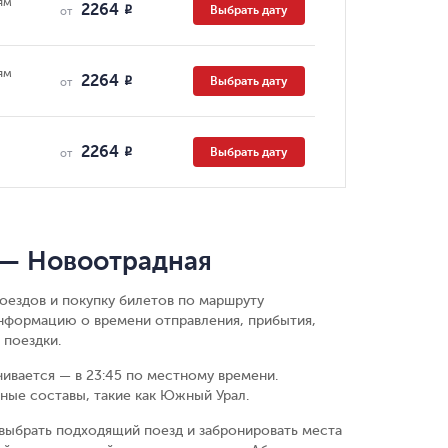
ям
2264
Выбрать дату
R
от
ям
2264
Выбрать дату
R
от
2264
Выбрать дату
R
от
 — Новоотрадная
оездов и покупку билетов по маршруту
информацию о времени отправления, прибытия,
 поездки.
чивается — в 23:45 по местному времени.
ные составы, такие как Южный Урал.
выбрать подходящий поезд и забронировать места