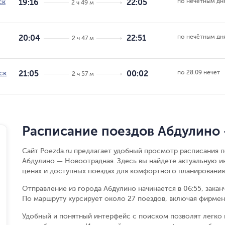
по нечётным дн
ск
19:16
22:05
2 ч 49 м
по нечётным дн
20:04
22:51
2 ч 47 м
по 28.09 нечет
ск
21:05
00:02
2 ч 57 м
Расписание поездов Абдулино
Сайт Poezda.ru предлагает удобный просмотр расписания п
Абдулино — Новоотрадная. Здесь вы найдете актуальную 
ценах и доступных поездах для комфортного планирования
Отправление из города Абдулино начинается в 06:55, закан
По маршруту курсирует около 27 поездов, включая фирмен
Удобный и понятный интерфейс с поиском позволят легко 