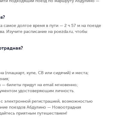
найти подходящий поезд по маршруту Абдулино —
я?
а самое долгое время в пути — 2 ч 57 м на поезде
ва. Изучите расписание на poezda.ru, чтобы
отрадная?
а (плацкарт, купе, СВ или сидячий) и места
;
ения
;
 — билеты придут на email мгновенно
;
кументом удостоверяющим личность
.
у, с электронной регистрацией, возможностью
сание поездов Абдулино — Новоотрадная
ждайтесь приятным путешествием!