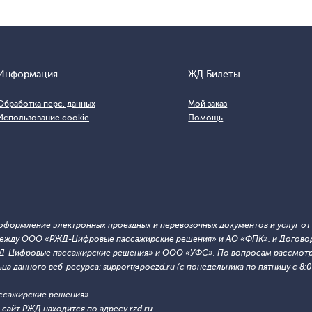
Информация
ЖД Билеты
Обработка перс. данных
Мой заказ
Использование cookie
Помощь
т оформление электронных проездных и перевозочных документов и услуг о
й между ООО «РЖД-Цифровые пассажирские решения» и АО «ФПК», и Договор
ЖД-Цифровые пассажирские решения» и ООО «УФС». По вопросам рассмотре
 данного веб-ресурса: support@poezd.ru (с понедельника по пятницу с 8:00
ссажирские решения»
сайт РЖД находится по адресу rzd.ru