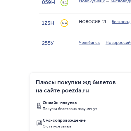
Новокузнецк
—
Кисловод
059Н
8.1
НОВОСИБ ГЛ
—
Белгород
123Н
6.4
255У
Челябинск
—
Новороссий
Плюсы покупки жд билетов
на сайте poezda.ru
Онлайн-покупка
Покупка билетов за пару минут
Смс-сопровождение
О статусе заказа