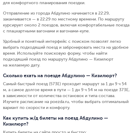
для комфортного планирования поездки.
Отправление из города Абдулино начинается в 22:29,
заканчивается — в 22:29 по местному времени.
По маршруту
курсирует около 2 поездов, включая комфортабельные поезда
с плацкартными вагонами и вагонами-купе.
Удобный и понятный интерфейс с поиском позволят легко
выбрать подходящий поезд и забронировать места на удобное
время. Используйте поисковую форму, чтобы найти
подходящий поезд по маршруту Абдулино — Кизилюрт
на желаемую дату.
Сколько ехать на поезде Абдулино — Кизилюрт?
Самый быстрый поезд (573Е) проходит маршрут за 1 дн 9 ч 54
м, а самое долгое время в пути — 1 дн 9 ч 54 м на поезде 373Е,
в зависимости от количества остановок и типа состава.
Изучите расписание на poezda.ru, чтобы выбрать оптимальный
вариант по скорости и комфорту.
Как купить ж/д билеты на поезд Абдулино —
Кизилюрт?
Купить билеты на сайте просто и быстро
: