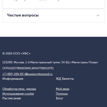
Частые вопросы
© 2026 ООО «УФС»
123290, Москва, 1-й Магистральный тупик, 5А БЦ «Магистраль Плаза»
ОГРН
1037789003845;
ИНН
7708510731
+7 (495) 269-83-65
support@poezd.ru
Информация
ЖД Билеты
Обработка перс. данных
Мой заказ
Использование cookie
Помощь
Расписание
Блог