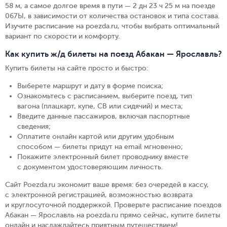
58 м, а самое долгое время в пути — 2 дн 23 ч 25 м на поезде
067Ы, в зависимости от количества остановок и типа состава.
Изучите расписание на poezda.ru, чтобы выбрать оптимальный
вариант по скорости и комфорту.
Как купить ж/д билеты на поезд Абакан — Ярославль?
Купить билеты на сайте просто и быстро
:
Выберете маршрут и дату в форме поиска
;
Ознакомьтесь с расписанием, выберите поезд, тип
вагона (плацкарт, купе, СВ или сидячий) и места
;
Введите данные пассажиров, включая паспортные
сведения
;
Оплатите онлайн картой или другим удобным
способом — билеты придут на email мгновенно
;
Покажите электронный билет проводнику вместе
с документом удостоверяющим личность
.
Сайт Poezda.ru экономит ваше время: без очередей в кассу,
с электронной регистрацией, возможностью возврата
и круглосуточной поддержкой. Проверьте расписание поездов
Абакан — Ярославль на poezda.ru прямо сейчас, купите билеты
онлайн и наслаждайтесь приятным путешествием!