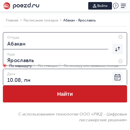
Войти
Главная
Расписание поездов
Абакан - Ярославль
Откуда
Куда
По маршруту
По станции
По номеру или названию поезда
Дата
Найти
С использованием технологии ООО «РЖД - Цифровые
пассажирские решения»