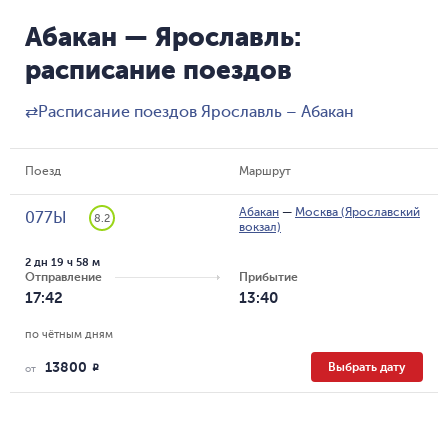
Абакан — Ярославль:
расписание поездов
⇄
Расписание поездов Ярославль – Абакан
Поезд
Маршрут
Абакан
—
Москва (Ярославский
077Ы
8.2
вокзал)
2 дн 19 ч 58 м
Отправление
Прибытие
17:42
13:40
по чётным дням
13800
Выбрать дату
R
от