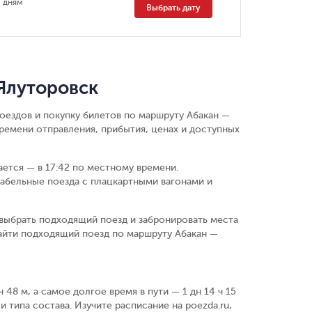
 дням
Выбрать дату
Ялуторовск
оездов и покупку билетов по маршруту Абакан —
ремени отправления, прибытия, ценах и доступных
вается — в 17:42 по местному времени.
абельные поезда с плацкартными вагонами и
выбрать подходящий поезд и забронировать места
айти подходящий поезд по маршруту Абакан —
48 м, а самое долгое время в пути — 1 дн 14 ч 15
 типа состава. Изучите расписание на poezda.ru,