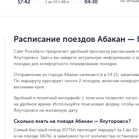
по чётным
17:42
04:30
1 дн 10 ч 48 м
Расписание поездов Абакан — 
Сайт Poezda.ru предлагает удобный просмотр расписания п
Ялуторовск. Здесь вы найдете актуальную информацию о в
поездах для комфортного планирования поездки.
Отправление из города Абакан начинается в 14:15, заканчи
По маршруту курсирует около 2 поездов, включая комфорт
вагонами-купе.
Удобный и понятный интерфейс с поиском позволят легко 
на удобное время. Используйте поисковую форму, чтобы н
Ялуторовск на желаемую дату.
Сколько ехать на поезде Абакан — Ялуторовск?
Самый быстрый поезд (077Ы) проходит маршрут за 1 дн 10 ч 
м на поезде 067Ы, в зависимости от количества остановок и