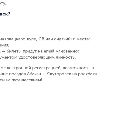
ту.
вск?
а (плацкарт, купе, СВ или сидячий) и места
;
ения
;
 — билеты придут на email мгновенно
;
кументом удостоверяющим личность
.
у, с электронной регистрацией, возможностью
ние поездов Абакан — Ялуторовск на poezda.ru
ятным путешествием!