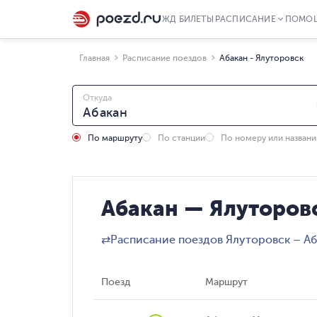
ЖД БИЛЕТЫ
РАСПИСАНИЕ
ПОМО
Главная
Расписание поездов
Абакан - Ялуторовск
Откуда
По маршруту
По станции
По номеру или назван
Абакан — Ялуторовс
⇄
Расписание поездов Ялуторовск – Аб
Поезд
Маршрут