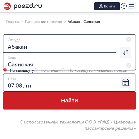
Войти
Главная
Расписание поездов
Абакан - Саянская
Откуда
Куда
По маршруту
По станции
По номеру или названию поезда
Дата
Найти
С использованием технологии ООО «РЖД - Цифровые
пассажирские решения»