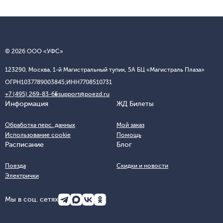
© 2026 ООО «УФС»
123290, Москва, 1-й Магистральный тупик, 5А БЦ «Магистраль Плаза»
ОГРН
1037789003845;
ИНН
7708510731
+7 (495) 269-83-65
support@poezd.ru
Информация
ЖД Билеты
Обработка перс. данных
Мой заказ
Использование cookie
Помощь
Расписание
Блог
Поезда
Скидки и новости
Электрички
Мы в соц. сетях