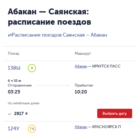
Абакан — Саянская:
расписание поездов
⇄
Расписание поездов Саянская – Абакан
Поезд
Маршрут
Абакан
—
ИРКУТСК ПАСС
138Ы
9
6 ч 55 м
Отправление
Прибытие
03:25
10:20
по нечётным дням
2917
Выбрать дату
R
от
Абакан
—
КРАСНОЯРСК П
124У
7.6