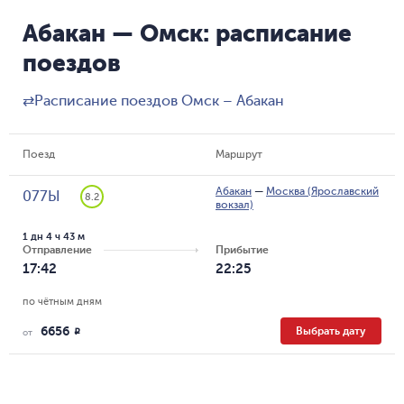
Абакан — Омск: расписание
поездов
⇄
Расписание поездов Омск – Абакан
Поезд
Маршрут
Абакан
—
Москва (Ярославский
077Ы
8.2
вокзал)
1 дн 4 ч 43 м
Отправление
Прибытие
17:42
22:25
по чётным дням
6656
Выбрать дату
R
от