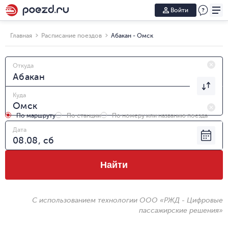
Войти
Главная
Расписание поездов
Абакан - Омск
Откуда
Куда
По маршруту
По станции
По номеру или названию поезда
Дата
Найти
С использованием технологии ООО «РЖД - Цифровые
пассажирские решения»