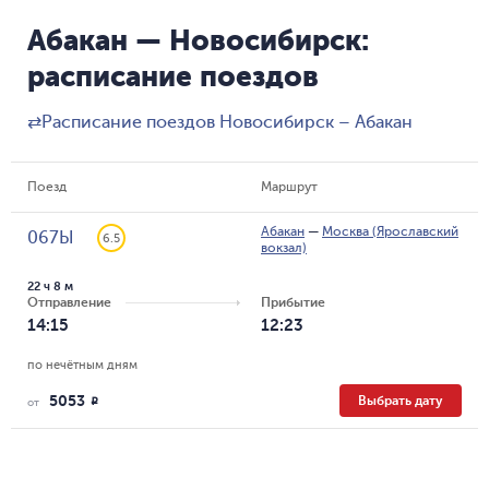
Абакан — Новосибирск:
расписание поездов
⇄
Расписание поездов Новосибирск – Абакан
Поезд
Маршрут
Абакан
—
Москва (Ярославский
067Ы
6.5
вокзал)
22 ч 8 м
Отправление
Прибытие
14:15
12:23
по нечётным дням
5053
Выбрать дату
R
от