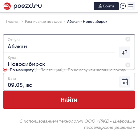
Войти
Главная
Расписание поездов
Абакан - Новосибирск
Откуда
Куда
По маршруту
По станции
По номеру или названию поезда
Дата
Найти
С использованием технологии ООО «РЖД - Цифровые
пассажирские решения»