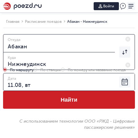
Войти
Главная
Расписание поездов
Абакан - Нижнеудинск
Откуда
Куда
По маршруту
По станции
По номеру или названию поезда
Дата
Найти
С использованием технологии ООО «РЖД - Цифровые
пассажирские решения»