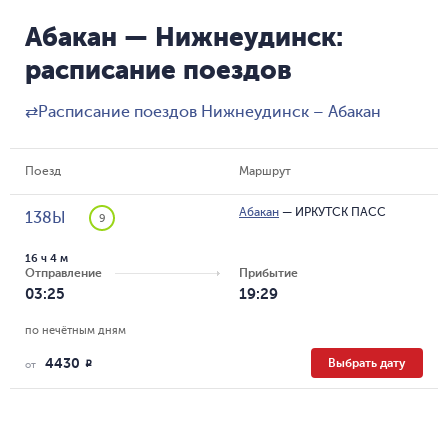
Абакан — Нижнеудинск:
расписание поездов
⇄
Расписание поездов Нижнеудинск – Абакан
Поезд
Маршрут
Абакан
—
ИРКУТСК ПАСС
138Ы
9
16 ч 4 м
Отправление
Прибытие
03:25
19:29
по нечётным дням
4430
Выбрать дату
R
от