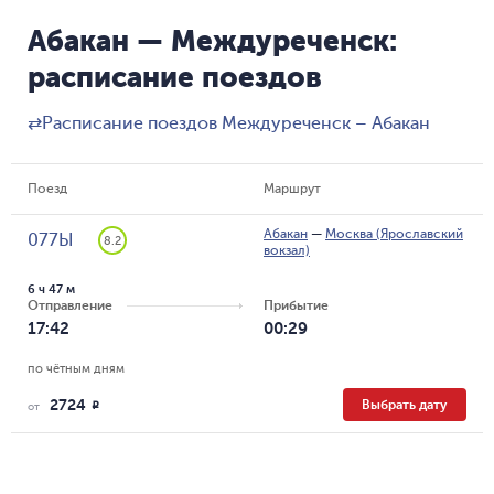
Абакан — Междуреченск:
расписание поездов
⇄
Расписание поездов Междуреченск – Абакан
Поезд
Маршрут
Абакан
—
Москва (Ярославский
077Ы
8.2
вокзал)
6 ч 47 м
Отправление
Прибытие
17:42
00:29
по чётным дням
2724
Выбрать дату
R
от