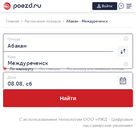
Войти
Главная
Расписание поездов
Абакан - Междуреченск
Откуда
Куда
По маршруту
По станции
По номеру или названию поезда
Дата
Найти
С использованием технологии ООО «РЖД - Цифровые
пассажирские решения»