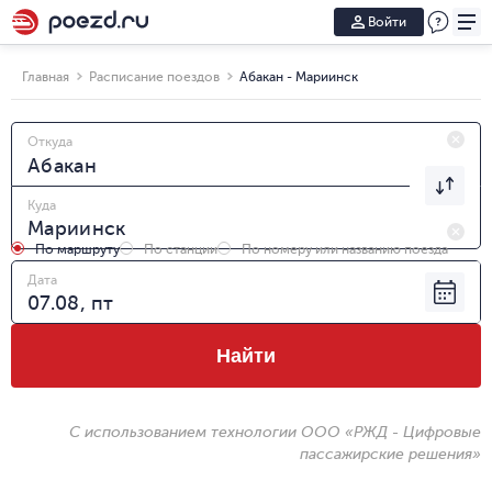
Войти
Главная
Расписание поездов
Абакан - Мариинск
Откуда
Куда
По маршруту
По станции
По номеру или названию поезда
Дата
Найти
С использованием технологии ООО «РЖД - Цифровые
пассажирские решения»