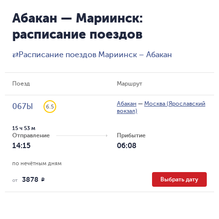
Абакан — Мариинск:
расписание поездов
⇄
Расписание поездов Мариинск – Абакан
Поезд
Маршрут
Абакан
—
Москва (Ярославский
067Ы
6.5
вокзал)
15 ч 53 м
Отправление
Прибытие
14:15
06:08
по нечётным дням
3878
Выбрать дату
R
от