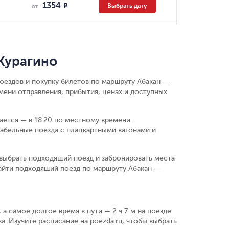
1354
Выбрать дату
R
от
Курагино
оездов и покупку билетов по маршруту Абакан —
мени отправления, прибытия, ценах и доступных
вается — в 18:20 по местному времени.
абельные поезда с плацкартными вагонами и
выбрать подходящий поезд и забронировать места
айти подходящий поезд по маршруту Абакан —
 а самое долгое время в пути — 2 ч 7 м на поезде
а. Изучите расписание на poezda.ru, чтобы выбрать