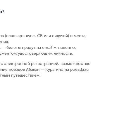
о?
а (плацкарт, купе, СВ или сидячий) и места
;
ения
;
 — билеты придут на email мгновенно
;
кументом удостоверяющим личность
.
у, с электронной регистрацией, возможностью
ние поездов Абакан — Курагино на poezda.ru
ятным путешествием!