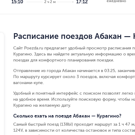
ежедневно
15:10
17:12
2 ч 2 м
Расписание поездов Абакан — 
Сайт Poezda.ru предлагает удобный просмотр расписания п
Курагино. Здесь вы найдете актуальную информацию о вре
поездах для комфортного планирования поездки.
Отправление из города Абакан начинается в 03:25, заканчи
По маршруту курсирует около 3 поездов, включая комфорт
вагонами-купе.
Удобный и понятный интерфейс с поиском позволят легко 
на удобное время. Используйте поисковую форму, чтобы н
Курагино на желаемую дату.
Сколько ехать на поезде Абакан — Курагино?
Самый быстрый поезд (138Ы) проходит маршрут за 1 ч 47 м,
124У, в зависимости от количества остановок и типа состав