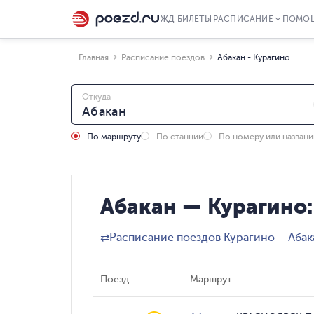
ЖД БИЛЕТЫ
РАСПИСАНИЕ
ПОМО
Главная
Расписание поездов
Абакан - Курагино
Откуда
По маршруту
По станции
По номеру или назван
Абакан — Курагино:
⇄
Расписание поездов Курагино – Абак
Поезд
Маршрут