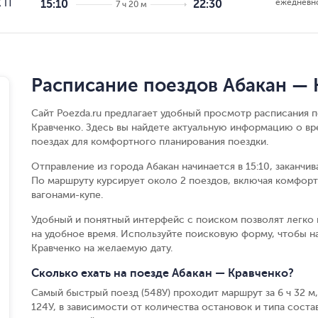
ежедневн
 П
15:10
22:30
7 ч 20 м
Расписание поездов Абакан — 
Сайт Poezda.ru предлагает удобный просмотр расписания п
Кравченко. Здесь вы найдете актуальную информацию о вр
поездах для комфортного планирования поездки.
Отправление из города Абакан начинается в 15:10, заканчи
По маршруту курсирует около 2 поездов, включая комфорт
вагонами-купе.
Удобный и понятный интерфейс с поиском позволят легко 
на удобное время. Используйте поисковую форму, чтобы н
Кравченко на желаемую дату.
Сколько ехать на поезде Абакан — Кравченко?
Самый быстрый поезд (548У) проходит маршрут за 6 ч 32 м,
124У, в зависимости от количества остановок и типа состав