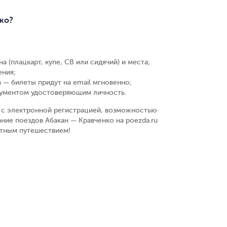
нко?
а (плацкарт, купе, СВ или сидячий) и места
;
ения
;
 — билеты придут на email мгновенно
;
кументом удостоверяющим личность
.
у, с электронной регистрацией, возможностью
ние поездов Абакан — Кравченко на poezda.ru
ятным путешествием!