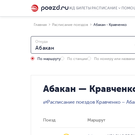
ЖД БИЛЕТЫ
РАСПИСАНИЕ
ПОМО
Главная
Расписание поездов
Абакан - Кравченко
Откуда
По маршруту
По станции
По номеру или назван
Абакан — Кравченко
⇄
Расписание поездов Кравченко – Аба
Поезд
Маршрут