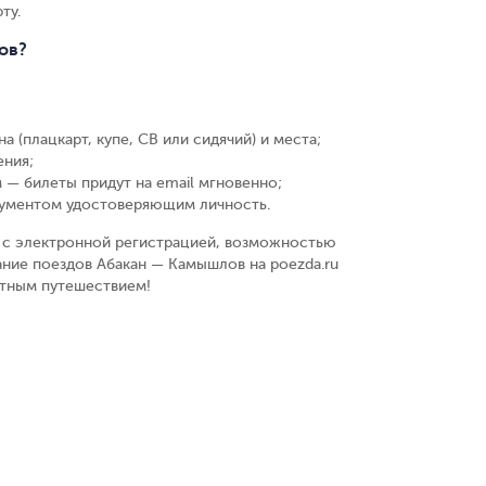
ту.
ов?
а (плацкарт, купе, СВ или сидячий) и места
;
ения
;
 — билеты придут на email мгновенно
;
кументом удостоверяющим личность
.
у, с электронной регистрацией, возможностью
ание поездов Абакан — Камышлов на poezda.ru
ятным путешествием!