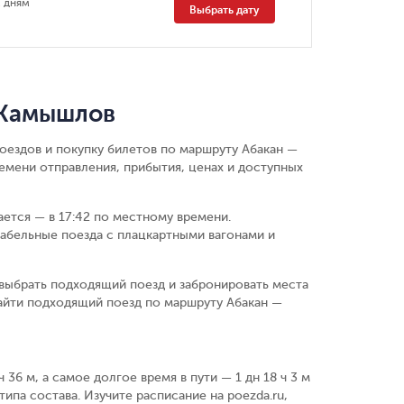
 дням
Выбрать дату
 Камышлов
оездов и покупку билетов по маршруту Абакан —
мени отправления, прибытия, ценах и доступных
вается — в 17:42 по местному времени.
абельные поезда с плацкартными вагонами и
выбрать подходящий поезд и забронировать места
айти подходящий поезд по маршруту Абакан —
36 м, а самое долгое время в пути — 1 дн 18 ч 3 м
типа состава. Изучите расписание на poezda.ru,