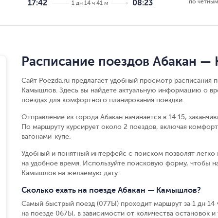
по чётным
17:42
08:23
1 дн 14 ч 41 м
Расписание поездов Абакан —
Сайт Poezda.ru предлагает удобный просмотр расписания п
Камышлов. Здесь вы найдете актуальную информацию о вре
поездах для комфортного планирования поездки.
Отправление из города Абакан начинается в 14:15, заканчи
По маршруту курсирует около 2 поездов, включая комфорт
вагонами-купе.
Удобный и понятный интерфейс с поиском позволят легко 
на удобное время. Используйте поисковую форму, чтобы н
Камышлов на желаемую дату.
Сколько ехать на поезде Абакан — Камышлов?
Самый быстрый поезд (077Ы) проходит маршрут за 1 дн 14 ч 
на поезде 067Ы, в зависимости от количества остановок и 