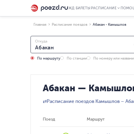
ЖД БИЛЕТЫ
РАСПИСАНИЕ
ПОМО
Главная
Расписание поездов
Абакан - Камышлов
Откуда
По маршруту
По станции
По номеру или назван
Абакан — Камышлов
⇄
Расписание поездов Камышлов – Аба
Поезд
Маршрут