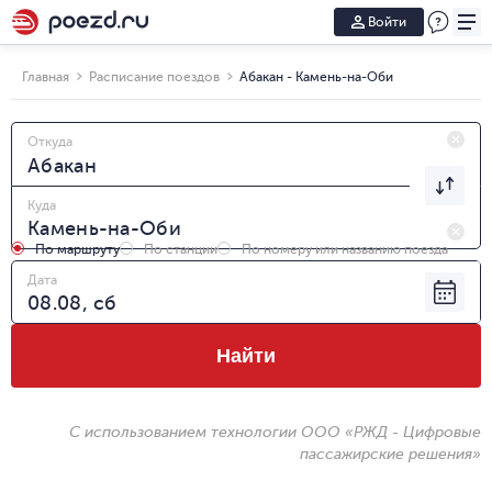
Войти
Главная
Расписание поездов
Абакан - Камень-на-Оби
Откуда
Куда
По маршруту
По станции
По номеру или названию поезда
Дата
Найти
С использованием технологии ООО «РЖД - Цифровые
пассажирские решения»