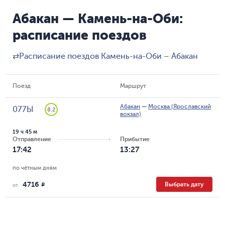
Абакан — Камень-на-Оби:
расписание поездов
⇄
Расписание поездов Камень-на-Оби – Абакан
Поезд
Маршрут
Абакан
—
Москва (Ярославский
077Ы
8.2
вокзал)
19 ч 45 м
Отправление
Прибытие
17:42
13:27
по чётным дням
4716
Выбрать дату
R
от