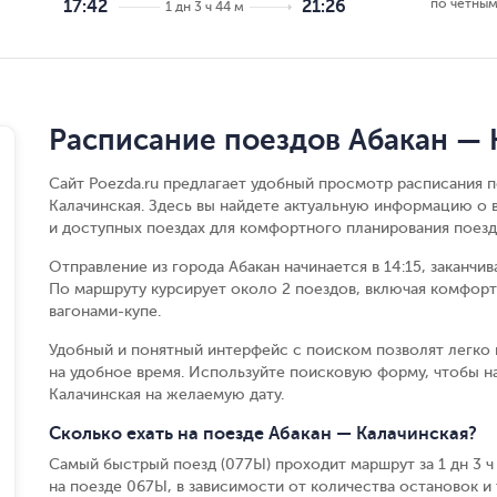
по чётным
17:42
21:26
1 дн 3 ч 44 м
Расписание поездов Абакан — 
Сайт Poezda.ru предлагает удобный просмотр расписания п
Калачинская. Здесь вы найдете актуальную информацию о 
и доступных поездах для комфортного планирования поезд
Отправление из города Абакан начинается в 14:15, заканчи
По маршруту курсирует около 2 поездов, включая комфорт
вагонами-купе.
Удобный и понятный интерфейс с поиском позволят легко 
на удобное время. Используйте поисковую форму, чтобы н
Калачинская на желаемую дату.
Сколько ехать на поезде Абакан — Калачинская?
Самый быстрый поезд (077Ы) проходит маршрут за 1 дн 3 ч 4
на поезде 067Ы, в зависимости от количества остановок и 