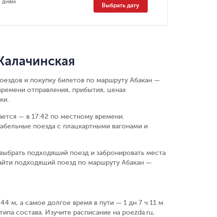
 дням
Выбрать дату
Калачинская
оездов и покупку билетов по маршруту Абакан —
времени отправления, прибытия, ценах
ки.
вается — в 17:42 по местному времени.
абельные поезда с плацкартными вагонами и
выбрать подходящий поезд и забронировать места
айти подходящий поезд по маршруту Абакан —
4 м, а самое долгое время в пути — 1 дн 7 ч 11 м
типа состава. Изучите расписание на poezda.ru,