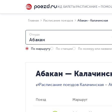
ЖД БИЛЕТЫ
РАСПИСАНИЕ
ПОМО
Главная
Расписание поездов
Абакан - Калачинская
Откуда
По маршруту
По станции
По номеру или назван
Абакан — Калачинск
⇄
Расписание поездов Калачинская – А
Поезд
Маршрут