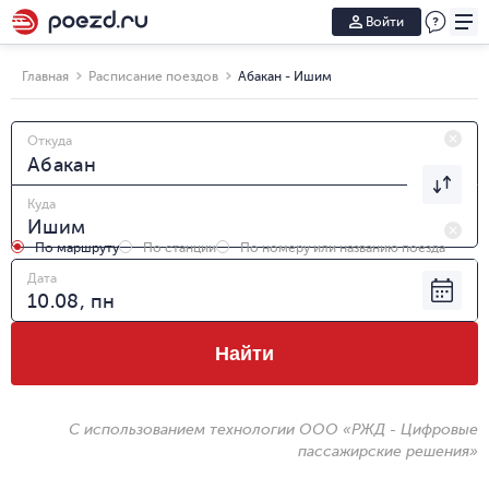
Войти
Главная
Расписание поездов
Абакан - Ишим
Откуда
Куда
По маршруту
По станции
По номеру или названию поезда
Дата
Найти
С использованием технологии ООО «РЖД - Цифровые
пассажирские решения»