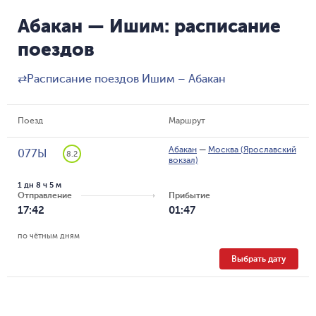
Абакан — Ишим: расписание
поездов
⇄
Расписание поездов Ишим – Абакан
Поезд
Маршрут
Абакан
—
Москва (Ярославский
077Ы
8.2
вокзал)
1 дн 8 ч 5 м
Отправление
Прибытие
17:42
01:47
по чётным дням
Выбрать дату