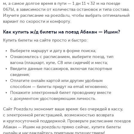
м, а самое долгое время в пути — 1 дн 11 ч 32 м на поезде
067Ы, в зависимости от количества остановок и типа состава.
Изучите расписание на poezda.ru, чтобы выбрать оптимальный
вариант по скорости и комфорту.
Как купить ж/д билеты на поезд Абакан — Ишим?
Купить билеты на сайте просто и быстро
:
Выберете маршрут и дату в форме поиска
;
Ознакомьтесь с расписанием, выберите поезд, тип
вагона (плацкарт, купе, СВ или сидячий) и места
;
Введите данные пассажиров, включая паспортные
сведения
;
Оплатите онлайн картой или другим удобным
способом — билеты придут на email мгновенно
;
Покажите электронный билет проводнику вместе
с документом удостоверяющим личность
.
Сайт Poezda.ru экономит ваше время: без очередей в кассу,
с электронной регистрацией, возможностью возврата
и круглосуточной поддержкой. Проверьте расписание поездов
Абакан — Ишим на poezda.ru прямо сейчас, купите билеты
онлайн и наслаждайтесь приятным путешествием!