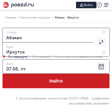
Войти
Главная
Расписание поездов
Абакан - Иркутск
Откуда
Куда
По маршруту
По станции
По номеру или названию поезда
Дата
Найти
С использованием технологии ООО «РЖД - Цифровые
пассажирские решения»