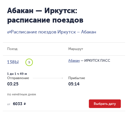
Абакан — Иркутск:
расписание поездов
⇄
Расписание поездов Иркутск – Абакан
Поезд
Маршрут
Абакан
—
ИРКУТСК ПАСС
138Ы
9
1 дн 1 ч 49 м
Отправление
Прибытие
03:25
05:14
по нечётным дням
6033
Выбрать дату
R
от