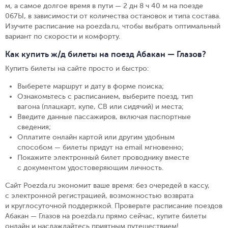
м, а самое долгое время в пути — 2 дн 8 ч 40 м на поезде
067Ы, в зависимости от количества остановок и типа состава.
Изучите расписание на poezda.ru, чтобы выбрать оптимальный
вариант по скорости и комфорту.
Как купить ж/д билеты на поезд Абакан — Глазов?
Купить билеты на сайте просто и быстро
:
Выберете маршрут и дату в форме поиска
;
Ознакомьтесь с расписанием, выберите поезд, тип
вагона (плацкарт, купе, СВ или сидячий) и места
;
Введите данные пассажиров, включая паспортные
сведения
;
Оплатите онлайн картой или другим удобным
способом — билеты придут на email мгновенно
;
Покажите электронный билет проводнику вместе
с документом удостоверяющим личность
.
Сайт Poezda.ru экономит ваше время: без очередей в кассу,
с электронной регистрацией, возможностью возврата
и круглосуточной поддержкой. Проверьте расписание поездов
Абакан — Глазов на poezda.ru прямо сейчас, купите билеты
онлайн и наслаждайтесь приятным путешествием!