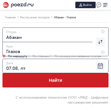
Войти
Главная
Расписание поездов
Абакан - Глазов
Откуда
Куда
По маршруту
По станции
По номеру или названию поезда
Дата
Найти
С использованием технологии ООО «РЖД - Цифровые
пассажирские решения»