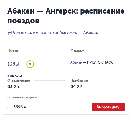
Абакан — Ангарск: расписание
поездов
⇄
Расписание поездов Ангарск – Абакан
Поезд
Маршрут
Абакан
—
ИРКУТСК ПАСС
138Ы
9
1 дн 57 м
Отправление
Прибытие
03:25
04:22
по нечётным дням
5696
Выбрать дату
R
от