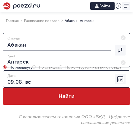
Войти
Главная
Расписание поездов
Абакан - Ангарск
Откуда
Куда
По маршруту
По станции
По номеру или названию поезда
Дата
Найти
С использованием технологии ООО «РЖД - Цифровые
пассажирские решения»