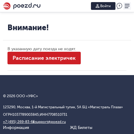
Войти
Внимание!
В указанную дату поезда не ходят.
Расписание электричек
© 2026 ООО «УФС»
123290, Москва, 1-й Магистральный тупик, 5А БЦ «Магистраль Плаза»
ОГРН
1037789003845;
ИНН
7708510731
+7 (495) 269-83-65
support@poezd.ru
Информация
ЖД Билеты