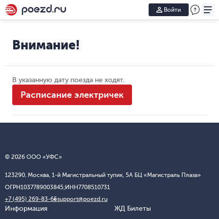
Войти
Внимание!
В указанную дату поезда не ходят.
Расписание электричек
© 2026 ООО «УФС»
123290, Москва, 1-й Магистральный тупик, 5А БЦ «Магистраль Плаза»
ОГРН
1037789003845;
ИНН
7708510731
+7 (495) 269-83-65
support@poezd.ru
Информация
ЖД Билеты