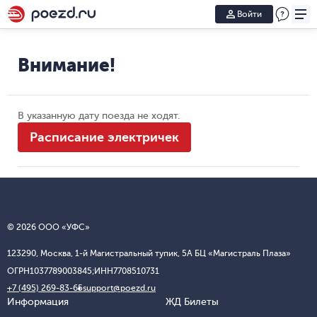
Войти
Внимание!
В указанную дату поезда не ходят.
Расписание электричек
© 2026 ООО «УФС»
123290, Москва, 1-й Магистральный тупик, 5А БЦ «Магистраль Плаза»
ОГРН
1037789003845;
ИНН
7708510731
+7 (495) 269-83-65
support@poezd.ru
Информация
ЖД Билеты