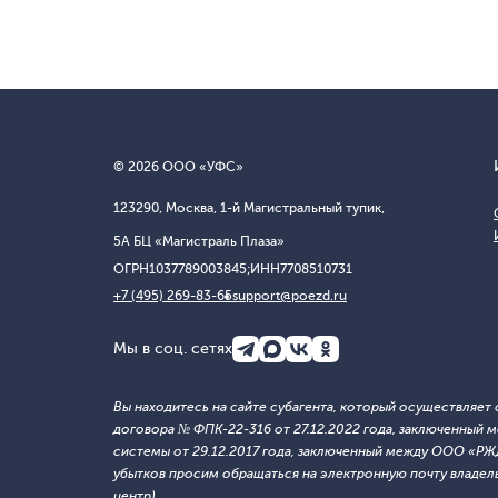
© 2026 ООО «УФС»
123290, Москва, 1-й Магистральный тупик,
5А БЦ «Магистраль Плаза»
ОГРН
1037789003845;
ИНН
7708510731
+7 (495) 269-83-65
support@poezd.ru
Мы в соц. сетях
Вы находитесь на сайте субагента, который осуществляе
договора № ФПК-22-316 от 27.12.2022 года, заключенны
системы от 29.12.2017 года, заключенный между ООО «Р
убытков просим обращаться на электронную почту владельца
центр).