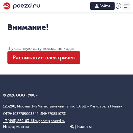
Войти
Внимание!
В указанную дату поезда не ходят.
Расписание электричек
© 2026 ООО «УФС»
123290, Москва, 1-й Магистральный тупик, 5А БЦ «Магистраль Плаза»
ОГРН
1037789003845;
ИНН
7708510731
+7 (495) 269-83-65
support@poezd.ru
Информация
ЖД Билеты