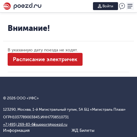
Войти
Внимание!
В указанную дату поезда не ходят.
Расписание электричек
© 2026 ООО «УФС»
123290, Москва, 1-й Магистральный тупик, 5А БЦ «Магистраль Плаза»
ОГРН
1037789003845;
ИНН
7708510731
+7 (495) 269-83-65
support@poezd.ru
Информация
ЖД Билеты