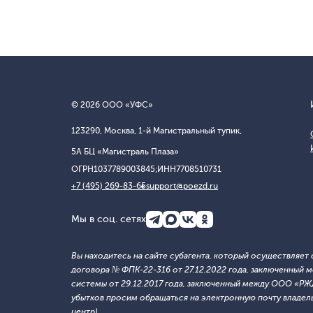
© 2026 ООО «УФС»
123290, Москва, 1-й Магистральный тупик,
5А БЦ «Магистраль Плаза»
ОГРН
1037789003845;
ИНН
7708510731
+7 (495) 269-83-65
support@poezd.ru
Мы в соц. сетях
Вы находитесь на сайте субагента, который осуществляе
договора № ФПК-22-316 от 27.12.2022 года, заключенны
системы от 29.12.2017 года, заключенный между ООО «Р
убытков просим обращаться на электронную почту владельца
центр).